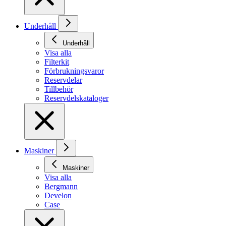
Underhåll
Underhåll
Visa alla
Filterkit
Förbrukningsvaror
Reservdelar
Tillbehör
Reservdelskataloger
Maskiner
Maskiner
Visa alla
Bergmann
Develon
Case