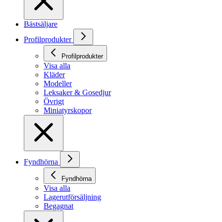
Bästsäljare
Profilprodukter
Profilprodukter
Visa alla
Kläder
Modeller
Leksaker & Gosedjur
Övrigt
Miniatyrskopor
Fyndhörna
Fyndhörna
Visa alla
Lagerutförsäljning
Begagnat