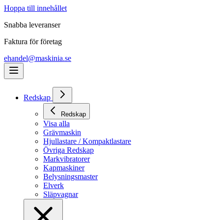
Hoppa till innehållet
Snabba leveranser
Faktura för företag
ehandel@maskinia.se
Redskap
Redskap
Visa alla
Grävmaskin
Hjullastare / Kompaktlastare
Övriga Redskap
Markvibratorer
Kapmaskiner
Belysningsmaster
Elverk
Släpvagnar