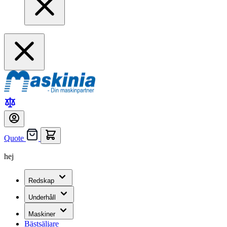
Quote
hej
Redskap
Underhåll
Maskiner
Bästsäljare