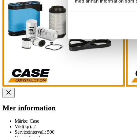
med annan information som du 
Mer information
Märke:
Case
Vikt(kg):
2
Serviceintervall:
500