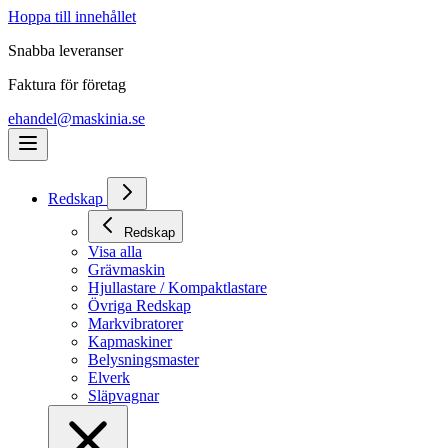
Hoppa till innehållet
Snabba leveranser
Faktura för företag
ehandel@maskinia.se
Redskap
Redskap
Visa alla
Grävmaskin
Hjullastare / Kompaktlastare
Övriga Redskap
Markvibratorer
Kapmaskiner
Belysningsmaster
Elverk
Släpvagnar