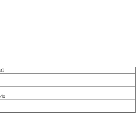
al
ldo