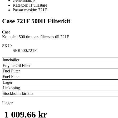
Generation:
F
Kategori:
Hjullastare
Passar maskin:
721F
Case 721F 500H Filterkit
Case
Komplett 500 timmars filtersats till 721F.
SKU:
SER500.721F
Innehåller
Engine Oil Filter
Fuel Filter
Fuel Filter
Lager
Linköping
Stockholm Järfälla
I lager
1 009,66 kr