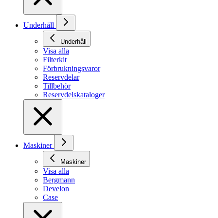
Underhåll
Underhåll
Visa alla
Filterkit
Förbrukningsvaror
Reservdelar
Tillbehör
Reservdelskataloger
Maskiner
Maskiner
Visa alla
Bergmann
Develon
Case