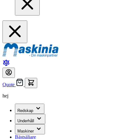
Quote
hej
Redskap
Underhåll
Maskiner
Bästsäljare