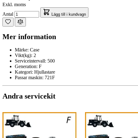
Exkl. moms
Antal
Lägg till i kundvagn
Mer information
Märke:
Case
Vikt(kg):
2
Serviceintervall:
500
Generation:
F
Kategori:
Hjullastare
Passar maskin:
721F
Andra servicekit