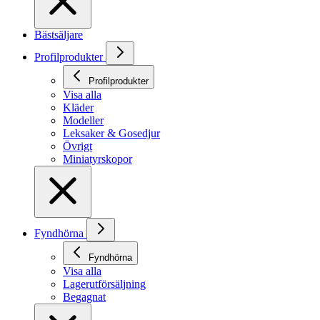
Bästsäljare
Profilprodukter
Profilprodukter
Visa alla
Kläder
Modeller
Leksaker & Gosedjur
Övrigt
Miniatyrskopor
Fyndhörna
Fyndhörna
Visa alla
Lagerutförsäljning
Begagnat