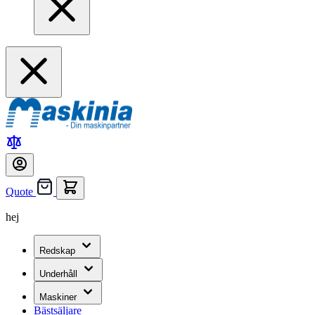
Quote
hej
Redskap
Underhåll
Maskiner
Bästsäljare