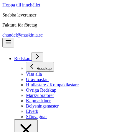
Hoppa till innehållet
Snabba leveranser
Faktura för företag
ehandel@maskinia.se
Redskap
Redskap
Visa alla
Grävmaskin
Hjullastare / Kompaktlastare
Övriga Redskap
Markvibratorer
Kapmaskiner
Belysningsmaster
Elverk
Släpvagnar