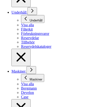
Underhåll
Underhåll
Visa alla
Filterkit
Förbrukningsvaror
Reservdelar
Tillbehör
Reservdelskataloger
Maskiner
Maskiner
Visa alla
Bergmann
Develon
Case