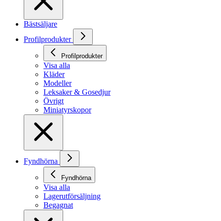
Bästsäljare
Profilprodukter
Profilprodukter
Visa alla
Kläder
Modeller
Leksaker & Gosedjur
Övrigt
Miniatyrskopor
Fyndhörna
Fyndhörna
Visa alla
Lagerutförsäljning
Begagnat