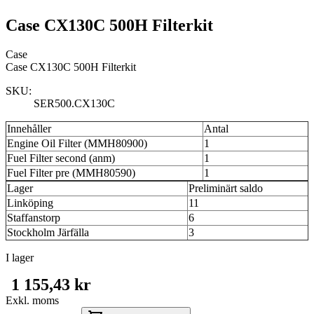
Case CX130C 500H Filterkit
Case
Case CX130C 500H Filterkit
SKU:
SER500.CX130C
Innehåller
Antal
Engine Oil Filter (MMH80900)
1
Fuel Filter second (anm)
1
Fuel Filter pre (MMH80590)
1
Lager
Preliminärt saldo
Linköping
11
Staffanstorp
6
Stockholm Järfälla
3
I lager
1 155,43 kr
Exkl. moms