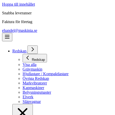
Hoppa till innehållet
Snabba leveranser
Faktura för företag
ehandel@maskinia.se
Redskap
Redskap
Visa alla
Grävmaskin
Hjullastare / Kompaktlastare
Övriga Redskap
Markvibratorer
Kapmaskiner
Belysningsmaster
Elverk
Släpvagnar