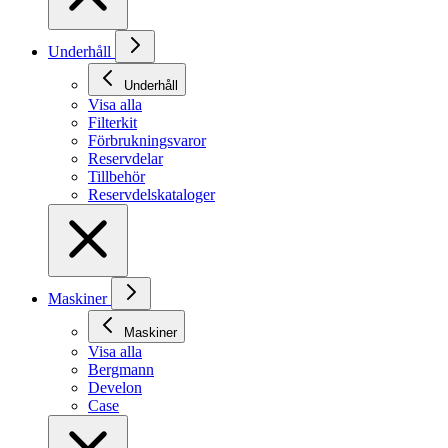
Underhåll
Underhåll
Visa alla
Filterkit
Förbrukningsvaror
Reservdelar
Tillbehör
Reservdelskataloger
Maskiner
Maskiner
Visa alla
Bergmann
Develon
Case