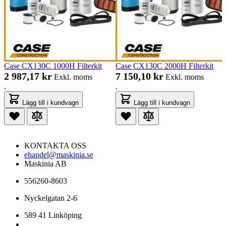
Case CX130C 1000H Filterkit
Case CX130C 2000H Filterkit
2 987,17 kr
7 150,10 kr
Exkl. moms
Exkl. moms
.
.
Lägg till i kundvagn
Lägg till i kundvagn
KONTAKTA OSS
ehandel@maskinia.se
Maskinia AB
556260-8603
Nyckelgatan 2-6
589 41 Linköping