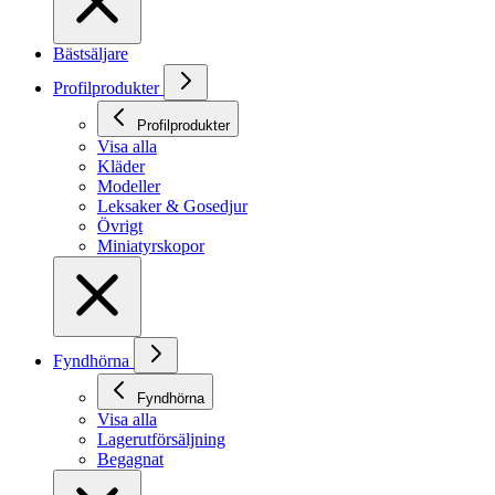
Bästsäljare
Profilprodukter
Profilprodukter
Visa alla
Kläder
Modeller
Leksaker & Gosedjur
Övrigt
Miniatyrskopor
Fyndhörna
Fyndhörna
Visa alla
Lagerutförsäljning
Begagnat