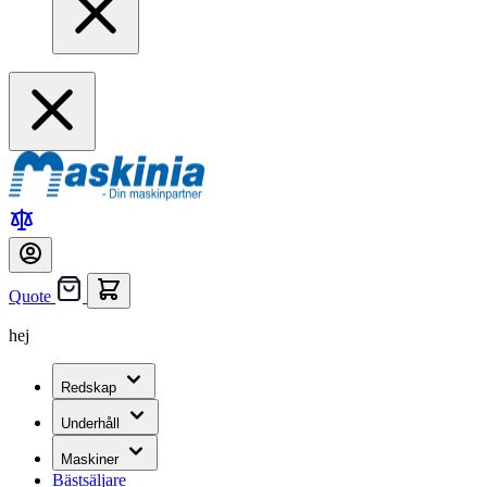
Quote
hej
Redskap
Underhåll
Maskiner
Bästsäljare