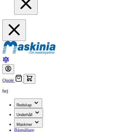
Quote
hej
Redskap
Underhåll
Maskiner
Bästsäljare