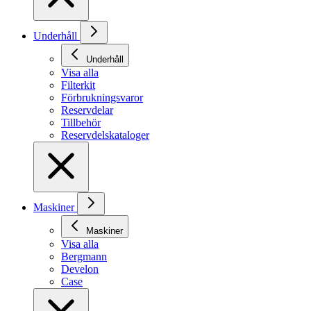
Underhåll
Underhåll
Visa alla
Filterkit
Förbrukningsvaror
Reservdelar
Tillbehör
Reservdelskataloger
Maskiner
Maskiner
Visa alla
Bergmann
Develon
Case