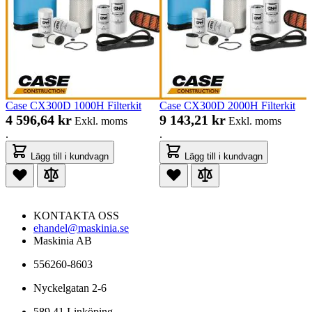
Case CX300D 1000H Filterkit
Case CX300D 2000H Filterkit
4 596,64 kr
9 143,21 kr
Exkl. moms
Exkl. moms
.
.
Lägg till i kundvagn
Lägg till i kundvagn
KONTAKTA OSS
ehandel@maskinia.se
Maskinia AB
556260-8603
Nyckelgatan 2-6
589 41 Linköping