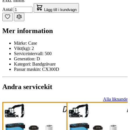
Exkl. moms
Antal
Lägg till i kundvagn
Mer information
Märke:
Case
Vikt(kg):
2
Serviceintervall:
500
Generation:
D
Kategori:
Bandgrävare
Passar maskin:
CX300D
Andra servicekit
Alla liknande