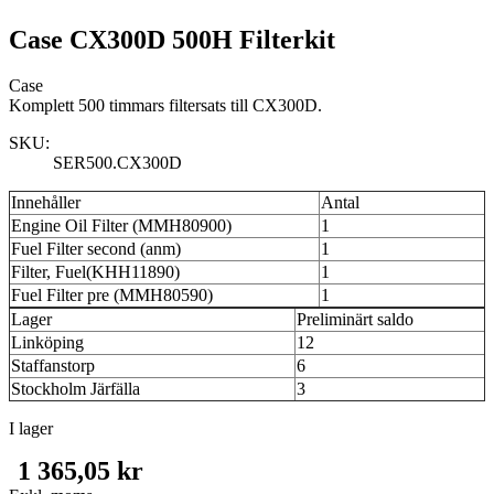
Case CX300D 500H Filterkit
Case
Komplett 500 timmars filtersats till CX300D.
SKU:
SER500.CX300D
Innehåller
Antal
Engine Oil Filter (MMH80900)
1
Fuel Filter second (anm)
1
Filter, Fuel(KHH11890)
1
Fuel Filter pre (MMH80590)
1
Lager
Preliminärt saldo
Linköping
12
Staffanstorp
6
Stockholm Järfälla
3
I lager
1 365,05 kr