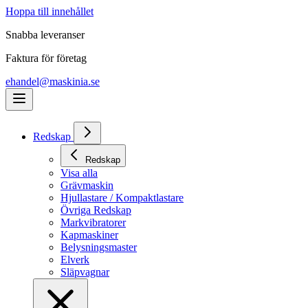
Hoppa till innehållet
Snabba leveranser
Faktura för företag
ehandel@maskinia.se
Redskap
Redskap
Visa alla
Grävmaskin
Hjullastare / Kompaktlastare
Övriga Redskap
Markvibratorer
Kapmaskiner
Belysningsmaster
Elverk
Släpvagnar