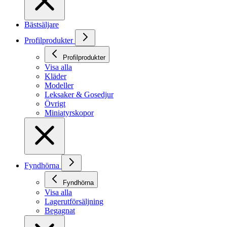
Bästsäljare
Profilprodukter
Profilprodukter
Visa alla
Kläder
Modeller
Leksaker & Gosedjur
Övrigt
Miniatyrskopor
Fyndhörna
Fyndhörna
Visa alla
Lagerutförsäljning
Begagnat