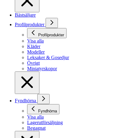
Bästsäljare
Profilprodukter
Profilprodukter
Visa alla
Kläder
Modeller
Leksaker & Gosedjur
Övrigt
Miniatyrskopor
Fyndhörna
Fyndhörna
Visa alla
Lagerutförsäljning
Begagnat