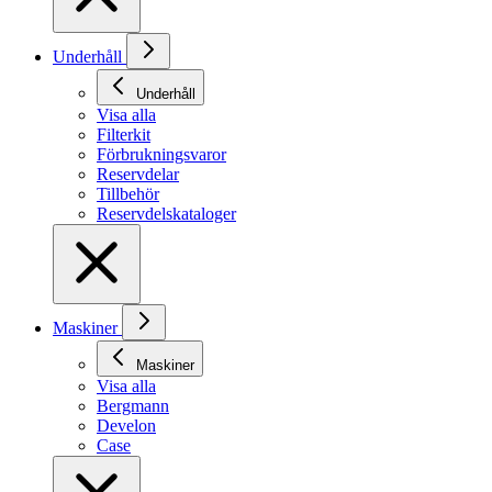
Underhåll
Underhåll
Visa alla
Filterkit
Förbrukningsvaror
Reservdelar
Tillbehör
Reservdelskataloger
Maskiner
Maskiner
Visa alla
Bergmann
Develon
Case