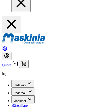
Quote
hej
Redskap
Underhåll
Maskiner
Bästsäljare