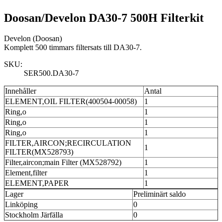
Doosan/Develon DA30-7 500H Filterkit
Develon (Doosan)
Komplett 500 timmars filtersats till DA30-7.
SKU:
SER500.DA30-7
Innehåller
Antal
ELEMENT,OIL FILTER(400504-00058)
1
Ring,o
1
Ring,o
1
Ring,o
1
FILTER,AIRCON;RECIRCULATION
1
FILTER(MX528793)
Filter,aircon;main Filter (MX528792)
1
Element,filter
1
ELEMENT,PAPER
1
Lager
Preliminärt saldo
Linköping
0
Stockholm Järfälla
0