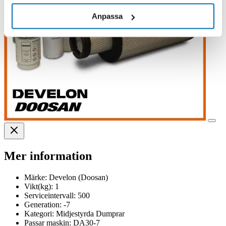
Anpassa
Mer information
Märke:
Develon (Doosan)
Vikt(kg):
1
Serviceintervall:
500
Generation:
-7
Kategori:
Midjestyrda Dumprar
Passar maskin:
DA30-7