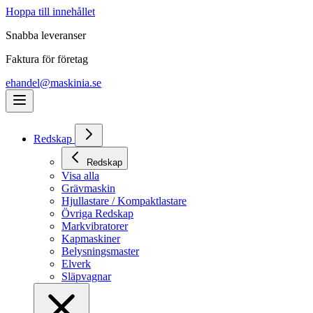
Hoppa till innehållet
Snabba leveranser
Faktura för företag
ehandel@maskinia.se
Redskap
Redskap
Visa alla
Grävmaskin
Hjullastare / Kompaktlastare
Övriga Redskap
Markvibratorer
Kapmaskiner
Belysningsmaster
Elverk
Släpvagnar