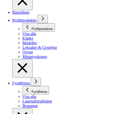
Bästsäljare
Profilprodukter
Profilprodukter
Visa alla
Kläder
Modeller
Leksaker & Gosedjur
Övrigt
Miniatyrskopor
Fyndhörna
Fyndhörna
Visa alla
Lagerutförsäljning
Begagnat