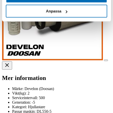
Anpassa
Mer information
Märke:
Develon (Doosan)
Vikt(kg):
2
Serviceintervall:
500
Generation:
-5
Kategori:
Hjullastare
Passar maskin:
DL550-5