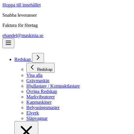
Hoppa till innehållet
Snabba leveranser
Faktura för företag
ehandel@maskinia.se
Redskap
Redskap
Visa alla
Grävmaskin
Hjullastare / Kompaktlastare
Övriga Redskap
Markvibratorer
Kapmaskiner
Belysningsmaster
Elverk
Släpvagnar