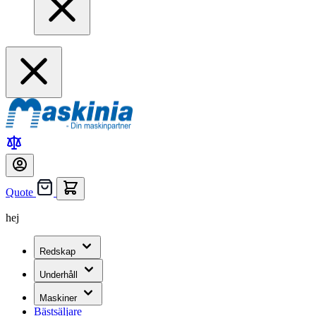
Quote
hej
Redskap
Underhåll
Maskiner
Bästsäljare