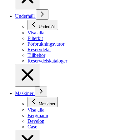
Underhåll
Underhåll
Visa alla
Filterkit
Förbrukningsvaror
Reservdelar
Tillbehör
Reservdelskataloger
Maskiner
Maskiner
Visa alla
Bergmann
Develon
Case