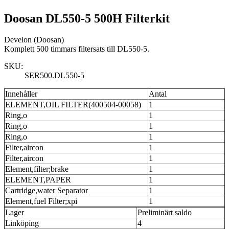
Doosan DL550-5 500H Filterkit
Develon (Doosan)
Komplett 500 timmars filtersats till DL550-5.
SKU:
SER500.DL550-5
Innehåller
Antal
ELEMENT,OIL FILTER(400504-00058)
1
Ring,o
1
Ring,o
1
Ring,o
1
Filter,aircon
1
Filter,aircon
1
Element,filter;brake
1
ELEMENT,PAPER
1
Cartridge,water Separator
1
Element,fuel Filter;xpi
1
Lager
Preliminärt saldo
Linköping
4