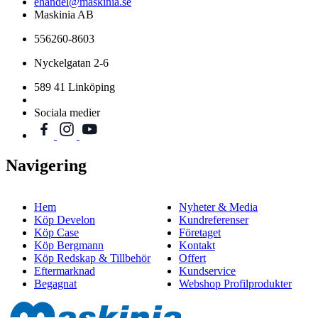
ehandel@maskinia.se
Maskinia AB
556260-8603
Nyckelgatan 2-6
589 41 Linköping
Sociala medier
Navigering
Hem
Nyheter & Media
Köp Develon
Kundreferenser
Köp Case
Företaget
Köp Bergmann
Kontakt
Köp Redskap & Tillbehör
Offert
Eftermarknad
Kundservice
Begagnat
Webshop Profilprodukter