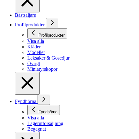
Bästsäljare
Profilprodukter
Profilprodukter
Visa alla
Kläder
Modeller
Leksaker & Gosedjur
Övrigt
Miniatyrskopor
Fyndhörna
Fyndhörna
Visa alla
Lagerutförsäljning
Begagnat