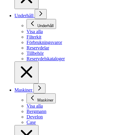
Underhåll
Underhåll
Visa alla
Filterkit
Förbrukningsvaror
Reservdelar
Tillbehör
Reservdelskataloger
Maskiner
Maskiner
Visa alla
Bergmann
Develon
Case