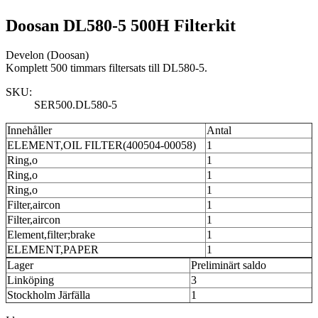
Doosan DL580-5 500H Filterkit
Develon (Doosan)
Komplett 500 timmars filtersats till DL580-5.
SKU:
SER500.DL580-5
Innehåller
Antal
ELEMENT,OIL FILTER(400504-00058)
1
Ring,o
1
Ring,o
1
Ring,o
1
Filter,aircon
1
Filter,aircon
1
Element,filter;brake
1
ELEMENT,PAPER
1
Lager
Preliminärt saldo
Linköping
3
Stockholm Järfälla
1