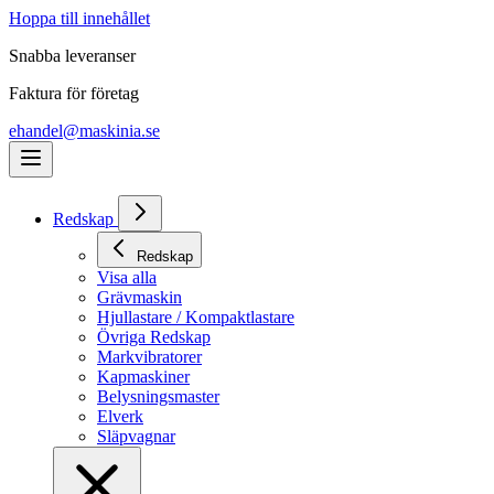
Hoppa till innehållet
Snabba leveranser
Faktura för företag
ehandel@maskinia.se
Redskap
Redskap
Visa alla
Grävmaskin
Hjullastare / Kompaktlastare
Övriga Redskap
Markvibratorer
Kapmaskiner
Belysningsmaster
Elverk
Släpvagnar