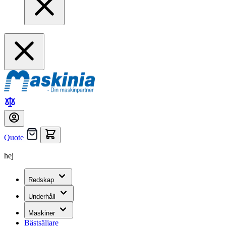
Quote
hej
Redskap
Underhåll
Maskiner
Bästsäljare