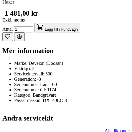
I lager
1 481,00 kr
Exkl. moms
Antal
Lägg till i kundvagn
Mer information
Märke:
Develon (Doosan)
Vikt(kg):
2
Serviceintervall:
500
Generation:
-3
Serienummer från:
1001
Serienummer till:
1174
Kategori:
Bandgrävare
Passar maskin:
DX140LC-3
Andra servicekit
Alla liknande