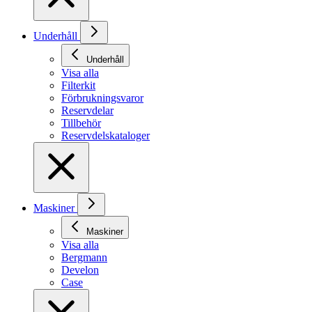
Underhåll
Underhåll
Visa alla
Filterkit
Förbrukningsvaror
Reservdelar
Tillbehör
Reservdelskataloger
Maskiner
Maskiner
Visa alla
Bergmann
Develon
Case