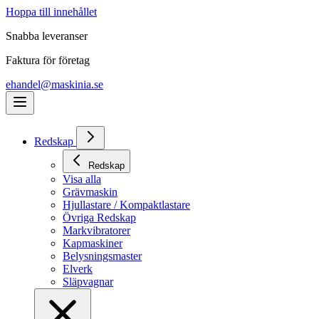
Hoppa till innehållet
Snabba leveranser
Faktura för företag
ehandel@maskinia.se
Redskap
Redskap
Visa alla
Grävmaskin
Hjullastare / Kompaktlastare
Övriga Redskap
Markvibratorer
Kapmaskiner
Belysningsmaster
Elverk
Släpvagnar