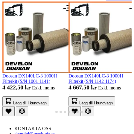
Doosan DX140LC-3 1000H
Doosan DX140LC-3 1000H
Filterkit (S/N 1001-1141)
Filterkit (S/N 1142-1174)
4 422,50 kr
4 667,50 kr
Exkl. moms
Exkl. moms
.
.
Lägg till i kundvagn
Lägg till i kundvagn
KONTAKTA OSS
ehandel@maskinia.se