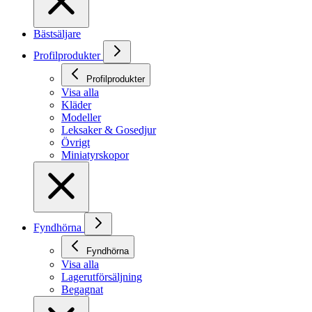
Bästsäljare
Profilprodukter
Profilprodukter
Visa alla
Kläder
Modeller
Leksaker & Gosedjur
Övrigt
Miniatyrskopor
Fyndhörna
Fyndhörna
Visa alla
Lagerutförsäljning
Begagnat