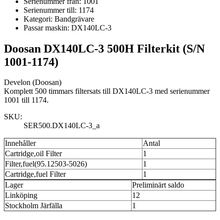
Serienummer från:
1001
Serienummer till:
1174
Kategori:
Bandgrävare
Passar maskin:
DX140LC-3
Doosan DX140LC-3 500H Filterkit (S/N
1001-1174)
Develon (Doosan)
Komplett 500 timmars filtersats till DX140LC-3 med serienummer
1001 till 1174.
SKU:
SER500.DX140LC-3_a
Innehåller
Antal
Cartridge,oil Filter
1
Filter,fuel(95.12503-5026)
1
Cartridge,fuel Filter
1
Lager
Preliminärt saldo
Linköping
12
Stockholm Järfälla
1