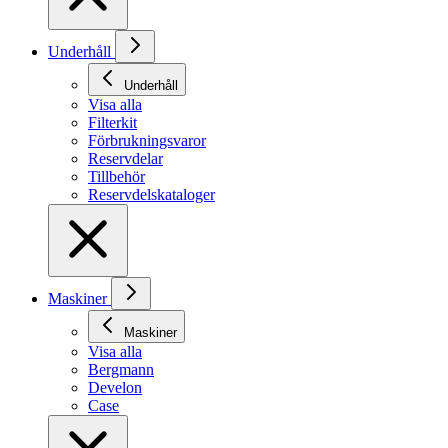
Underhåll
Underhåll
Visa alla
Filterkit
Förbrukningsvaror
Reservdelar
Tillbehör
Reservdelskataloger
Maskiner
Maskiner
Visa alla
Bergmann
Develon
Case