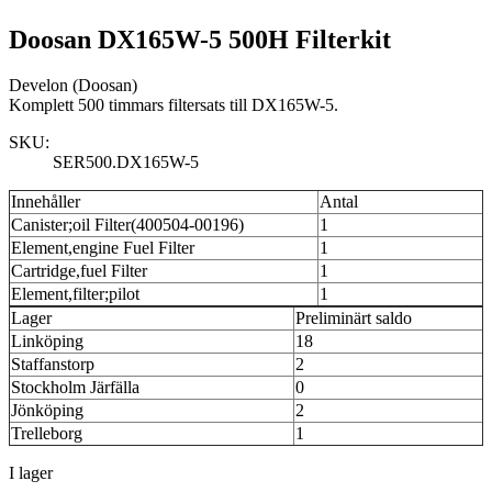
Doosan DX165W-5 500H Filterkit
Develon (Doosan)
Komplett 500 timmars filtersats till DX165W-5.
SKU:
SER500.DX165W-5
Innehåller
Antal
Canister;oil Filter(400504-00196)
1
Element,engine Fuel Filter
1
Cartridge,fuel Filter
1
Element,filter;pilot
1
Lager
Preliminärt saldo
Linköping
18
Staffanstorp
2
Stockholm Järfälla
0
Jönköping
2
Trelleborg
1
I lager