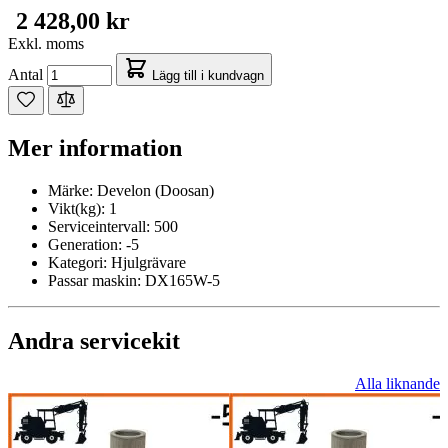
2 428,00 kr
Exkl. moms
Antal
Lägg till i kundvagn
Mer information
Märke:
Develon (Doosan)
Vikt(kg):
1
Serviceintervall:
500
Generation:
-5
Kategori:
Hjulgrävare
Passar maskin:
DX165W-5
Andra servicekit
Alla liknande