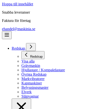
Hoppa till innehållet
Snabba leveranser
Faktura för företag
ehandel@maskinia.se
Redskap
Redskap
Visa alla
Grävmaskin
Hjullastare / Kompaktlastare
Övriga Redskap
Markvibratorer
Kapmaskiner
Belysningsmaster
Elverk
Släpvagnar