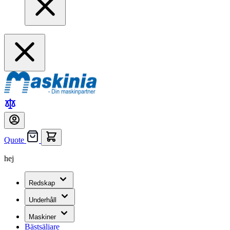
Quote
hej
Redskap
Underhåll
Maskiner
Bästsäljare