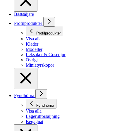
Bästsäljare
Profilprodukter
Profilprodukter
Visa alla
Kläder
Modeller
Leksaker & Gosedjur
Övrigt
Miniatyrskopor
Fyndhörna
Fyndhörna
Visa alla
Lagerutförsäljning
Begagnat