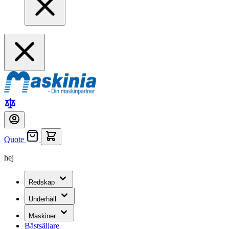
Quote
hej
Redskap
Underhåll
Maskiner
Bästsäljare