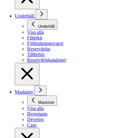
Underhåll
Underhåll
Visa alla
Filterkit
Förbrukningsvaror
Reservdelar
Tillbehör
Reservdelskataloger
Maskiner
Maskiner
Visa alla
Bergmann
Develon
Case