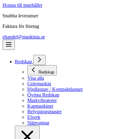
Hoppa till innehållet
Snabba leveranser
Faktura för företag
ehandel@maskinia.se
Redskap
Redskap
Visa alla
Grävmaskin
Hjullastare / Kompaktlastare
Övriga Redskap
Markvibratorer
Kapmaskiner
Belysningsmaster
Elverk
Släpvagnar