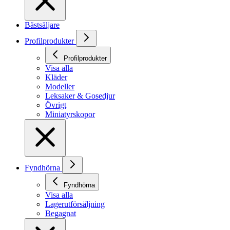
Bästsäljare
Profilprodukter
Profilprodukter
Visa alla
Kläder
Modeller
Leksaker & Gosedjur
Övrigt
Miniatyrskopor
Fyndhörna
Fyndhörna
Visa alla
Lagerutförsäljning
Begagnat