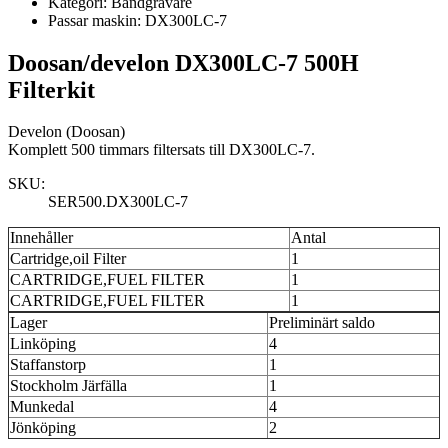
Kategori:
Bandgrävare
Passar maskin:
DX300LC-7
Doosan/develon DX300LC-7 500H
Filterkit
Develon (Doosan)
Komplett 500 timmars filtersats till DX300LC-7.
SKU:
SER500.DX300LC-7
Innehåller
Antal
Cartridge,oil Filter
1
CARTRIDGE,FUEL FILTER
1
CARTRIDGE,FUEL FILTER
1
Lager
Preliminärt saldo
Linköping
4
Staffanstorp
1
Stockholm Järfälla
1
Munkedal
4
Jönköping
2