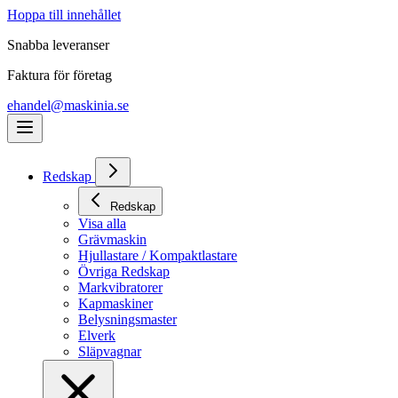
Hoppa till innehållet
Snabba leveranser
Faktura för företag
ehandel@maskinia.se
Redskap
Redskap
Visa alla
Grävmaskin
Hjullastare / Kompaktlastare
Övriga Redskap
Markvibratorer
Kapmaskiner
Belysningsmaster
Elverk
Släpvagnar