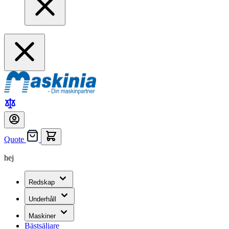
Quote
hej
Redskap
Underhåll
Maskiner
Bästsäljare