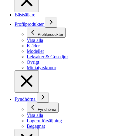
Bästsäljare
Profilprodukter
Profilprodukter
Visa alla
Kläder
Modeller
Leksaker & Gosedjur
Övrigt
Miniatyrskopor
Fyndhörna
Fyndhörna
Visa alla
Lagerutförsäljning
Begagnat