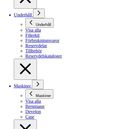
Underhåll
Underhåll
Visa alla
Filterkit
Förbrukningsvaror
Reservdelar
Tillbehör
Reservdelskataloger
Maskiner
Maskiner
Visa alla
Bergmann
Develon
Case