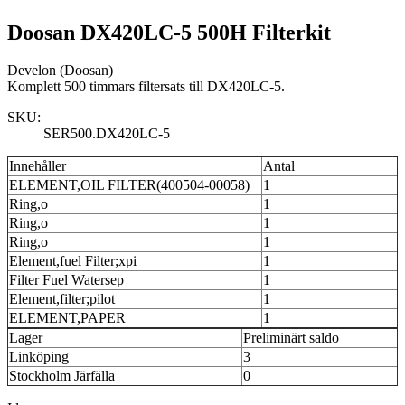
Doosan DX420LC-5 500H Filterkit
Develon (Doosan)
Komplett 500 timmars filtersats till DX420LC-5.
SKU:
SER500.DX420LC-5
Innehåller
Antal
ELEMENT,OIL FILTER(400504-00058)
1
Ring,o
1
Ring,o
1
Ring,o
1
Element,fuel Filter;xpi
1
Filter Fuel Watersep
1
Element,filter;pilot
1
ELEMENT,PAPER
1
Lager
Preliminärt saldo
Linköping
3
Stockholm Järfälla
0