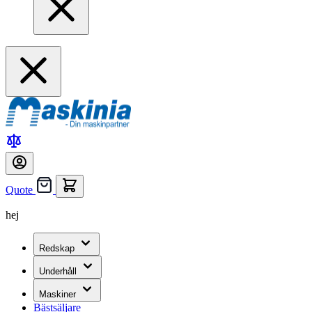
Quote
hej
Redskap
Underhåll
Maskiner
Bästsäljare