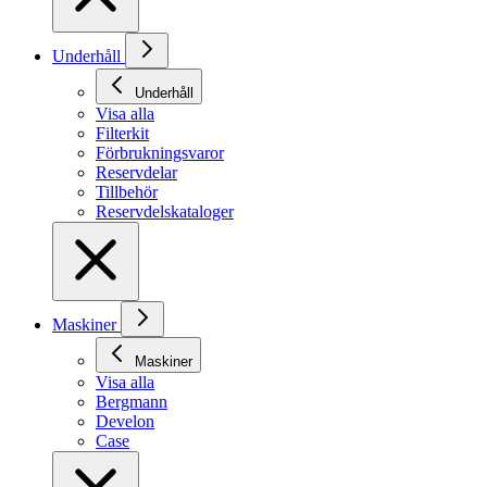
Underhåll
Underhåll
Visa alla
Filterkit
Förbrukningsvaror
Reservdelar
Tillbehör
Reservdelskataloger
Maskiner
Maskiner
Visa alla
Bergmann
Develon
Case