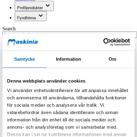
Profilprodukter
Fyndhörna
Search
Hem
Hem
Armstöd - Doosan Bandare
Samtycke
Information
Om
Produkten finns i följande kategorier:
Breda Armstöd
Denna webbplats använder cookies
Armstöd - Doosan Bandare
Vi använder enhetsidentifierare för att anpassa innehållet
och annonserna till användarna, tillhandahålla funktioner
för sociala medier och analysera vår trafik. Vi
vidarebefordrar även sådana identifierare och annan
information från din enhet till de sociala medier och
annons- och analysföretag som vi samarbetar med.
Dessa kan i sin tur kombinera informationen med annan