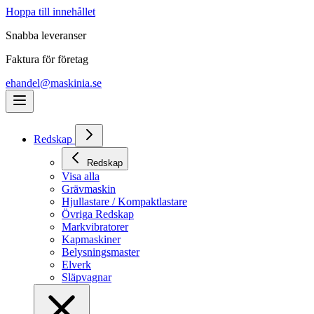
Hoppa till innehållet
Snabba leveranser
Faktura för företag
ehandel@maskinia.se
Redskap
Redskap
Visa alla
Grävmaskin
Hjullastare / Kompaktlastare
Övriga Redskap
Markvibratorer
Kapmaskiner
Belysningsmaster
Elverk
Släpvagnar