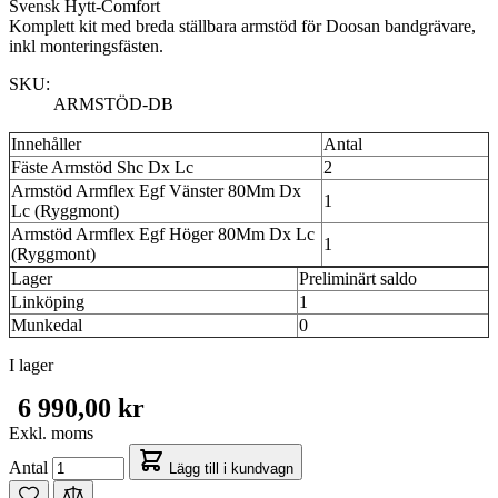
Svensk Hytt-Comfort
Komplett kit med breda ställbara armstöd för Doosan bandgrävare,
inkl monteringsfästen.
SKU:
ARMSTÖD-DB
Innehåller
Antal
Fäste Armstöd Shc Dx Lc
2
Armstöd Armflex Egf Vänster 80Mm Dx
1
Lc (Ryggmont)
Armstöd Armflex Egf Höger 80Mm Dx Lc
1
(Ryggmont)
Lager
Preliminärt saldo
Linköping
1
Munkedal
0
I lager
6 990,00 kr
Exkl. moms
Antal
Lägg till i kundvagn