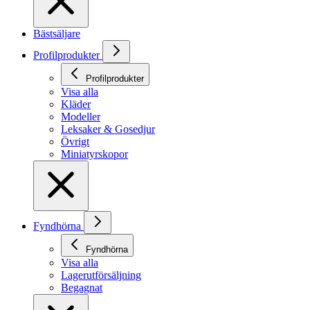
Bästsäljare
Profilprodukter
Profilprodukter
Visa alla
Kläder
Modeller
Leksaker & Gosedjur
Övrigt
Miniatyrskopor
Fyndhörna
Fyndhörna
Visa alla
Lagerutförsäljning
Begagnat