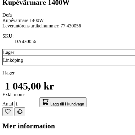
Kupévärmare 1400W
Defa
Kupévärmare 1400W
Leverantörens artikelnummer: 77.430056
SKU:
DA430056
Lager
Linköping
I lager
1 045,00 kr
Exkl. moms
Antal
Lägg till i kundvagn
Mer information