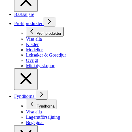
Bästsäljare
Profilprodukter
Profilprodukter
Visa alla
Kläder
Modeller
Leksaker & Gosedjur
Övrigt
Miniatyrskopor
Fyndhörna
Fyndhörna
Visa alla
Lagerutförsäljning
Begagnat