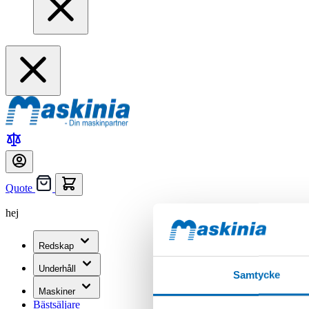
Quote
hej
Redskap
Underhåll
Samtycke
Maskiner
Bästsäljare