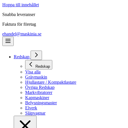
Hoppa till innehållet
Snabba leveranser
Faktura för företag
ehandel@maskinia.se
Redskap
Redskap
Visa alla
Grävmaskin
Hjullastare / Kompaktlastare
Övriga Redskap
Markvibratorer
Kapmaskiner
Belysningsmaster
Elverk
Släpvagnar