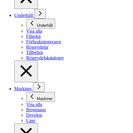
Underhåll
Underhåll
Visa alla
Filterkit
Förbrukningsvaror
Reservdelar
Tillbehör
Reservdelskataloger
Maskiner
Maskiner
Visa alla
Bergmann
Develon
Case