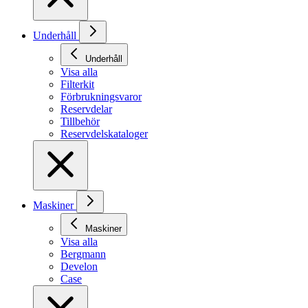
Underhåll
Underhåll
Visa alla
Filterkit
Förbrukningsvaror
Reservdelar
Tillbehör
Reservdelskataloger
Maskiner
Maskiner
Visa alla
Bergmann
Develon
Case