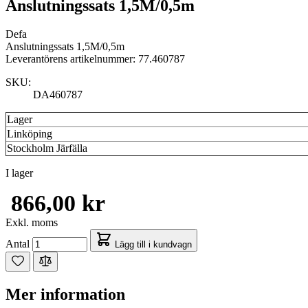
Anslutningssats 1,5M/0,5m
Defa
Anslutningssats 1,5M/0,5m
Leverantörens artikelnummer: 77.460787
SKU:
DA460787
Lager
Linköping
Stockholm Järfälla
I lager
866,00 kr
Exkl. moms
Antal
Lägg till i kundvagn
Mer information