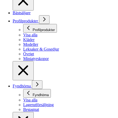
Bästsäljare
Profilprodukter
Profilprodukter
Visa alla
Kläder
Modeller
Leksaker & Gosedjur
Övrigt
Miniatyrskopor
Fyndhörna
Fyndhörna
Visa alla
Lagerutförsäljning
Begagnat