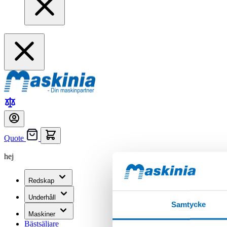
Quote
hej
Redskap
Underhåll
Samtycke
Maskiner
Bästsäljare