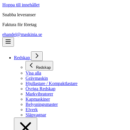
Hoppa till innehållet
Snabba leveranser
Faktura för företag
ehandel@maskinia.se
Redskap
Redskap
Visa alla
Grävmaskin
Hjullastare / Kompaktlastare
Övriga Redskap
Markvibratorer
Kapmaskiner
Belysningsmaster
Elverk
Släpvagnar