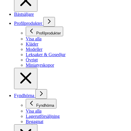
Bästsäljare
Profilprodukter
Profilprodukter
Visa alla
Kläder
Modeller
Leksaker & Gosedjur
Övrigt
Miniatyrskopor
Fyndhörna
Fyndhörna
Visa alla
Lagerutförsäljning
Begagnat