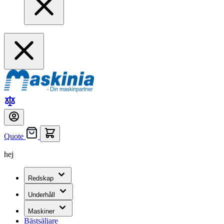
Quote
hej
Redskap
Underhåll
Maskiner
Bästsäljare