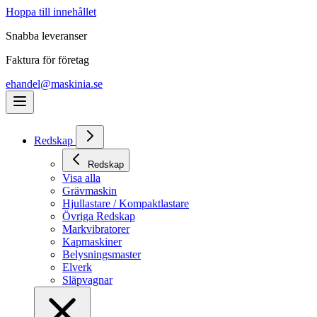
Hoppa till innehållet
Snabba leveranser
Faktura för företag
ehandel@maskinia.se
Redskap
Redskap
Visa alla
Grävmaskin
Hjullastare / Kompaktlastare
Övriga Redskap
Markvibratorer
Kapmaskiner
Belysningsmaster
Elverk
Släpvagnar