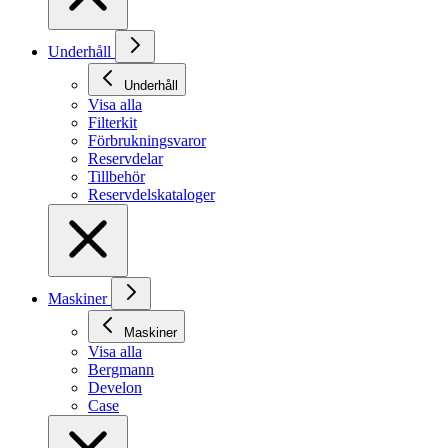
Underhåll
Underhåll
Visa alla
Filterkit
Förbrukningsvaror
Reservdelar
Tillbehör
Reservdelskataloger
Maskiner
Maskiner
Visa alla
Bergmann
Develon
Case