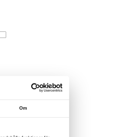
Om
ut marken.