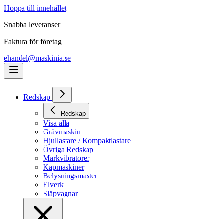
Hoppa till innehållet
Snabba leveranser
Faktura för företag
ehandel@maskinia.se
Redskap
Redskap
Visa alla
Grävmaskin
Hjullastare / Kompaktlastare
Övriga Redskap
Markvibratorer
Kapmaskiner
Belysningsmaster
Elverk
Släpvagnar