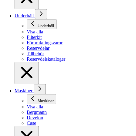
Underhåll
Underhåll
Visa alla
Filterkit
Förbrukningsvaror
Reservdelar
Tillbehör
Reservdelskataloger
Maskiner
Maskiner
Visa alla
Bergmann
Develon
Case