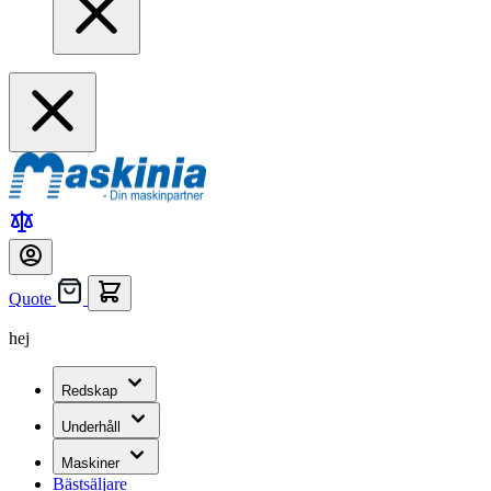
Quote
hej
Redskap
Underhåll
Maskiner
Bästsäljare