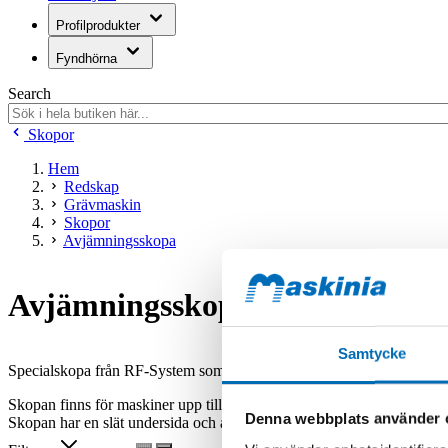
Profilprodukter
Fyndhörna
Search
Skopor
Hem
Redskap
Grävmaskin
Skopor
Avjämningsskopa
Avjämningsskopa
Samtycke
Specialskopa från RF-System som kombinerar balk och skopa i samm
Skopan finns för maskiner upp till 6 ton.
Denna webbplats använder 
Skopan har en slät undersida och avjämnar lätt stora ytor. Används för