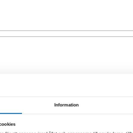
Information
a redskap.
cookies
 att flytta och lägga ut material samtidigt som du avjämnar och planar 