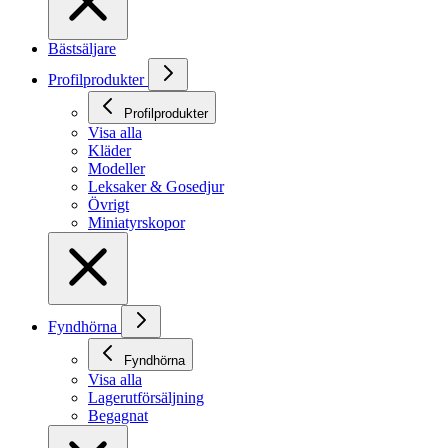
Bästsäljare
Profilprodukter
Profilprodukter
Visa alla
Kläder
Modeller
Leksaker & Gosedjur
Övrigt
Miniatyrskopor
Fyndhörna
Fyndhörna
Visa alla
Lagerutförsäljning
Begagnat