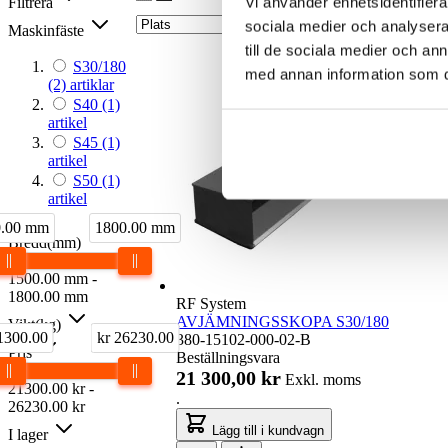
Vi använder enhetsidentifierar
Filtrera
sociala medier och analysera 
Maskinfäste
till de sociala medier och a
S30/180
med annan information som du 
(2)
artiklar
S40
(1)
artikel
S45
(1)
artikel
S50
(1)
artikel
0.00 mm
1800.00 mm
Bredd(mm)
1500.00
mm
-
1800.00
mm
RF System
AVJÄMNINGSSKOPA S30/180
Vikt(kg)
1300.00
kr 26230.00
380-15102-000-02-B
Pris
Beställningsvara
21 300,00 kr
Exkl. moms
21300.00
kr
-
.
26230.00
kr
Lägg till i kundvagn
I lager