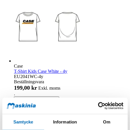
Case
T-Shirt Kids Case White - 4y
EU2041WC-4y
Beställningsvara
199,00 kr
Exkl. moms
.
Lägg till i kundvagn
Samtycke
Information
Om