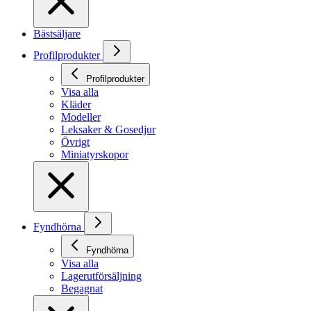
Bästsäljare
Profilprodukter
Profilprodukter
Visa alla
Kläder
Modeller
Leksaker & Gosedjur
Övrigt
Miniatyrskopor
Fyndhörna
Fyndhörna
Visa alla
Lagerutförsäljning
Begagnat