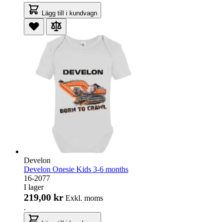
Lägg till i kundvagn
Develon
Develon Onesie Kids 3-6 months
16-2077
I lager
219,00 kr
Exkl. moms
.