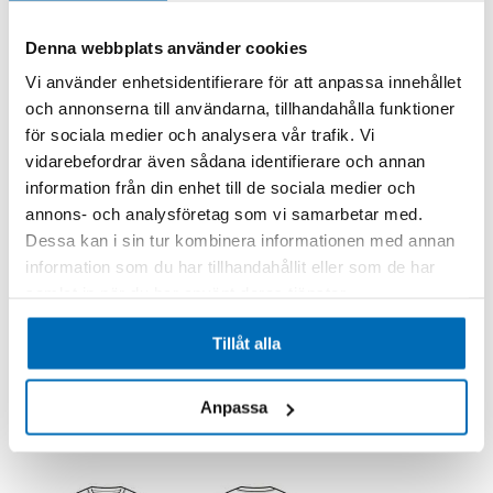
Denna webbplats använder cookies
Vi använder enhetsidentifierare för att anpassa innehållet
och annonserna till användarna, tillhandahålla funktioner
för sociala medier och analysera vår trafik. Vi
vidarebefordrar även sådana identifierare och annan
information från din enhet till de sociala medier och
annons- och analysföretag som vi samarbetar med.
Case
Dessa kan i sin tur kombinera informationen med annan
T-Shirt Kids Case White - 6y
EU2041WC-6y
information som du har tillhandahållit eller som de har
Beställningsvara
samlat in när du har använt deras tjänster.
199,00 kr
Exkl. moms
.
Tillåt alla
Lägg till i kundvagn
Anpassa