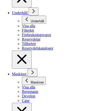
Underhåll
Underhåll
Visa alla
Filterkit
Förbrukningsvaror
Reservdelar
Tillbehör
Reservdelskataloger
Maskiner
Maskiner
Visa alla
Bergmann
Develon
Case