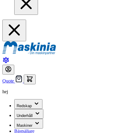
Quote
hej
Redskap
Underhåll
Maskiner
Bästsäljare