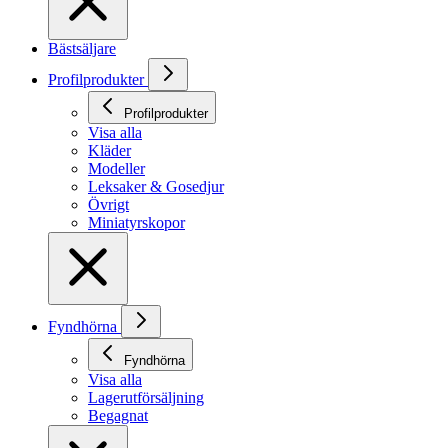
Bästsäljare
Profilprodukter
Profilprodukter
Visa alla
Kläder
Modeller
Leksaker & Gosedjur
Övrigt
Miniatyrskopor
Fyndhörna
Fyndhörna
Visa alla
Lagerutförsäljning
Begagnat