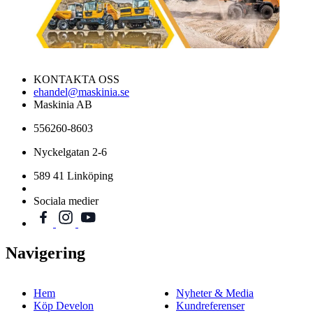
KONTAKTA OSS
ehandel@maskinia.se
Maskinia AB
556260-8603
Nyckelgatan 2-6
589 41 Linköping
Sociala medier
Navigering
Hem
Nyheter & Media
Köp Develon
Kundreferenser