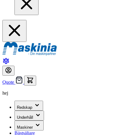
Quote
hej
Redskap
Underhåll
Maskiner
Bästsäljare