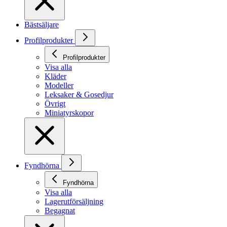
Bästsäljare
Profilprodukter
Profilprodukter
Visa alla
Kläder
Modeller
Leksaker & Gosedjur
Övrigt
Miniatyrskopor
Fyndhörna
Fyndhörna
Visa alla
Lagerutförsäljning
Begagnat