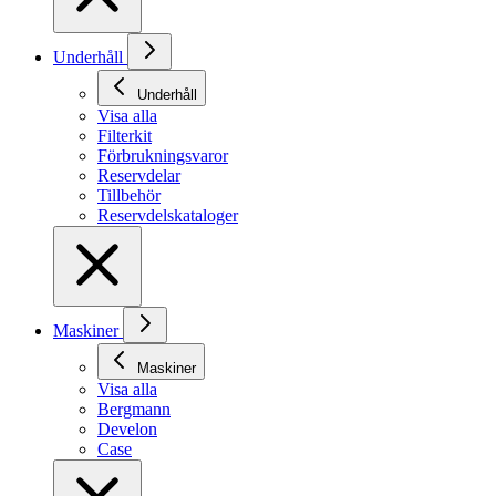
Underhåll
Underhåll
Visa alla
Filterkit
Förbrukningsvaror
Reservdelar
Tillbehör
Reservdelskataloger
Maskiner
Maskiner
Visa alla
Bergmann
Develon
Case