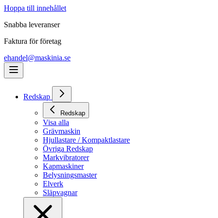
Hoppa till innehållet
Snabba leveranser
Faktura för företag
ehandel@maskinia.se
Redskap
Redskap
Visa alla
Grävmaskin
Hjullastare / Kompaktlastare
Övriga Redskap
Markvibratorer
Kapmaskiner
Belysningsmaster
Elverk
Släpvagnar