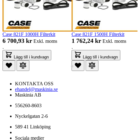
Case 821F 1000H Filterkit
Case 821F 1500H Filterkit
6 700,93 kr
1 762,24 kr
Exkl. moms
Exkl. moms
.
.
Lägg till i kundvagn
Lägg till i kundvagn
KONTAKTA OSS
ehandel@maskinia.se
Maskinia AB
556260-8603
Nyckelgatan 2-6
589 41 Linköping
Sociala medier