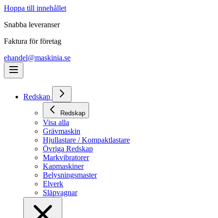
Hoppa till innehållet
Snabba leveranser
Faktura för företag
ehandel@maskinia.se
Redskap
Redskap
Visa alla
Grävmaskin
Hjullastare / Kompaktlastare
Övriga Redskap
Markvibratorer
Kapmaskiner
Belysningsmaster
Elverk
Släpvagnar