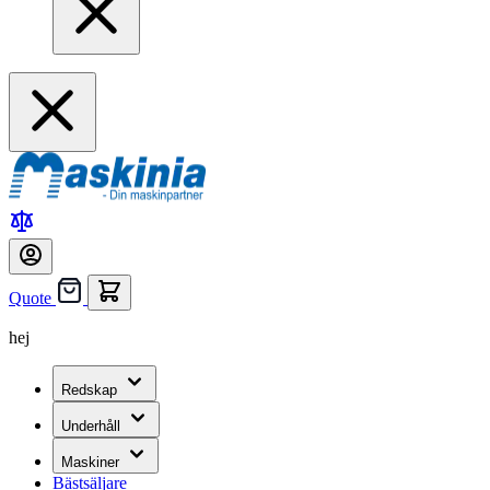
Quote
hej
Redskap
Underhåll
Maskiner
Bästsäljare