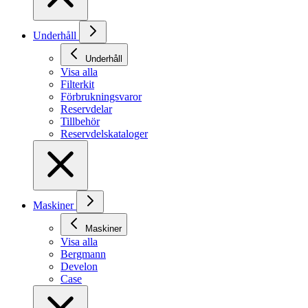
Underhåll
Underhåll
Visa alla
Filterkit
Förbrukningsvaror
Reservdelar
Tillbehör
Reservdelskataloger
Maskiner
Maskiner
Visa alla
Bergmann
Develon
Case