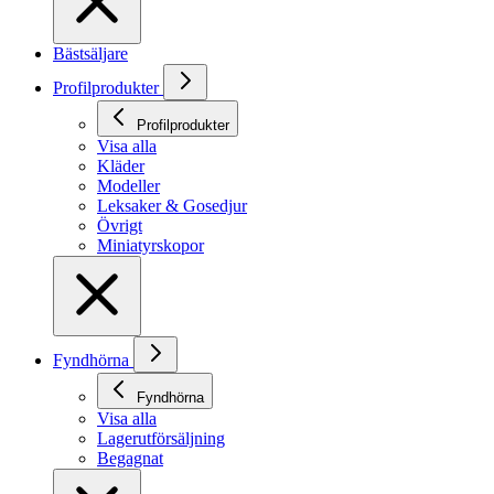
Bästsäljare
Profilprodukter
Profilprodukter
Visa alla
Kläder
Modeller
Leksaker & Gosedjur
Övrigt
Miniatyrskopor
Fyndhörna
Fyndhörna
Visa alla
Lagerutförsäljning
Begagnat