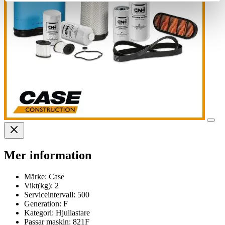
Mer information
Märke:
Case
Vikt(kg):
2
Serviceintervall:
500
Generation:
F
Kategori:
Hjullastare
Passar maskin:
821F