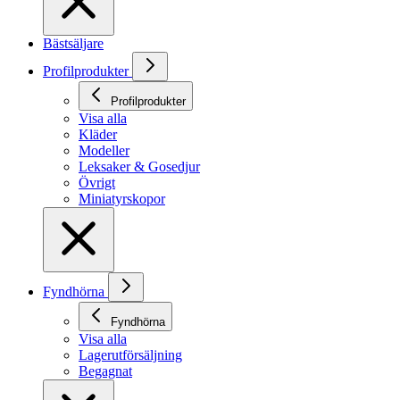
Bästsäljare
Profilprodukter
Profilprodukter
Visa alla
Kläder
Modeller
Leksaker & Gosedjur
Övrigt
Miniatyrskopor
Fyndhörna
Fyndhörna
Visa alla
Lagerutförsäljning
Begagnat