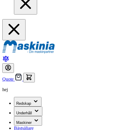
Quote
hej
Redskap
Underhåll
Maskiner
Bästsäljare