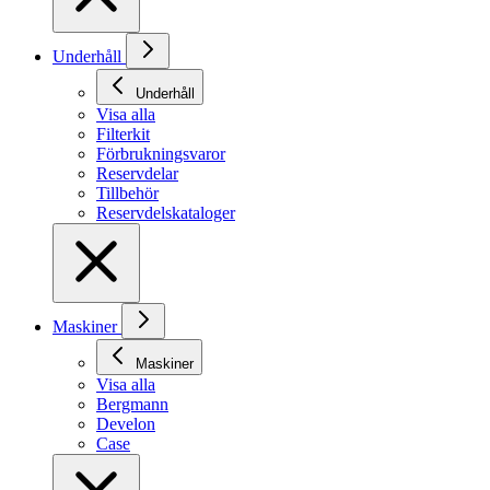
Underhåll
Underhåll
Visa alla
Filterkit
Förbrukningsvaror
Reservdelar
Tillbehör
Reservdelskataloger
Maskiner
Maskiner
Visa alla
Bergmann
Develon
Case