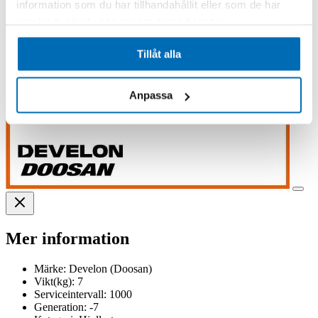
information som du har tillhandahållit eller som de har
samlat in när du har använt deras tjänster.
Tillåt alla
Anpassa
Mer information
Märke:
Develon (Doosan)
Vikt(kg):
7
Serviceintervall:
1000
Generation:
-7