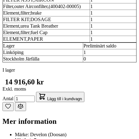
Filter,outer Airconfilter,(400402-00005)
1
Element,filter;brake
1
FILTER KIT;DOSAGE
1
Element,urea Tank Breather
1
Element,filter;fuel Cap
1
ELEMENT,PAPER
1
Lager
Preliminärt saldo
Linköping
1
Stockholm Järfälla
0
I lager
14 916,60 kr
Exkl. moms
Antal
Lägg till i kundvagn
Mer information
Märke:
Develon (Doosan)