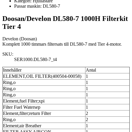
Kategori:
Hjullastare
Passar maskin:
DL580-7
Doosan/Develon DL580-7 1000H Filterkit
Tier 4
Develon (Doosan)
Komplett 1000 timmars filtersats till DL580-7 med Tier 4-motor.
SKU:
SER1000.DL580-7_t4
Innehåller
Antal
ELEMENT,OIL FILTER(400504-00058)
1
Ring,o
1
Ring,o
1
Ring,o
1
Element,fuel Filter;xpi
1
Filter Fuel Watersep
1
Element,filter;return Filter
2
Ring,o
2
Element;air Breather
1
FILTER ASSY,AIRCON
1