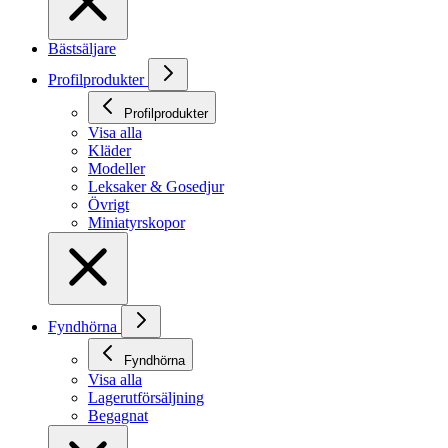
Bästsäljare
Profilprodukter
Profilprodukter
Visa alla
Kläder
Modeller
Leksaker & Gosedjur
Övrigt
Miniatyrskopor
Fyndhörna
Fyndhörna
Visa alla
Lagerutförsäljning
Begagnat