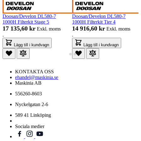
Doosan/Develon DL580-7
Doosan/Develon DL580-7
1000H Filterkit Stage 5
1000H Filterkit Tier 4
17 135,60 kr
14 916,60 kr
Exkl. moms
Exkl. moms
.
.
Lägg till i kundvagn
Lägg till i kundvagn
KONTAKTA OSS
ehandel@maskinia.se
Maskinia AB
556260-8603
Nyckelgatan 2-6
589 41 Linköping
Sociala medier