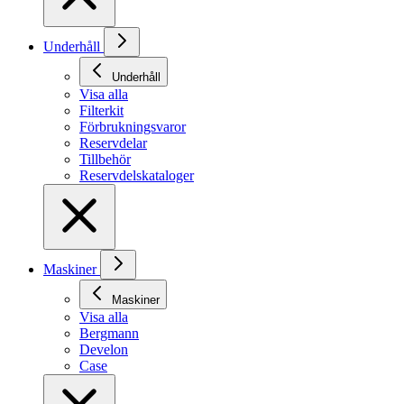
Underhåll
Underhåll
Visa alla
Filterkit
Förbrukningsvaror
Reservdelar
Tillbehör
Reservdelskataloger
Maskiner
Maskiner
Visa alla
Bergmann
Develon
Case