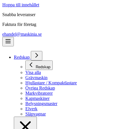
Hoppa till innehållet
Snabba leveranser
Faktura för företag
ehandel@maskinia.se
Redskap
Redskap
Visa alla
Grävmaskin
Hjullastare / Kompaktlastare
Övriga Redskap
Markvibratorer
Kapmaskiner
Belysningsmaster
Elverk
Släpvagnar