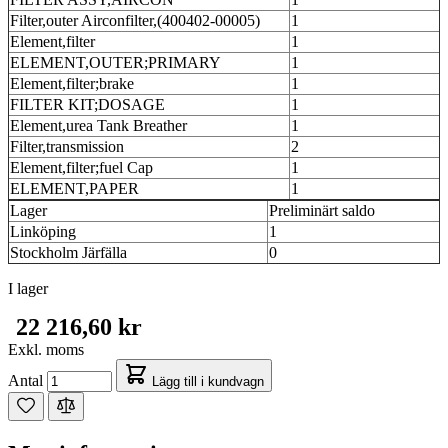
Filter,outer Airconfilter,(400402-00005)
1
Element,filter
1
ELEMENT,OUTER;PRIMARY
1
Element,filter;brake
1
FILTER KIT;DOSAGE
1
Element,urea Tank Breather
1
Filter,transmission
2
Element,filter;fuel Cap
1
ELEMENT,PAPER
1
Lager
Preliminärt saldo
Linköping
1
Stockholm Järfälla
0
I lager
22 216,60 kr
Exkl. moms
Antal
Lägg till i kundvagn