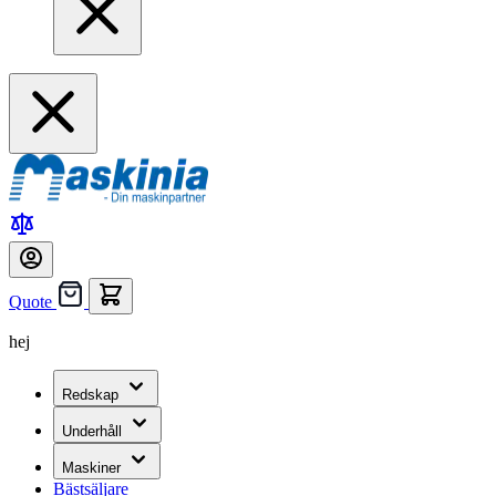
Quote
hej
Redskap
Underhåll
Maskiner
Bästsäljare