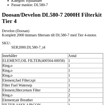
Kategori:
Hjullastare
Passar maskin:
DL580-7
Doosan/Develon DL580-7 2000H Filterkit
Tier 4
Develon (Doosan)
Komplett 2000 timmars filtersats till DL580-7 med Tier 4-motor.
SKU:
SER2000.DL580-7_t4
Innehåller
Antal
ELEMENT,OIL FILTER(400504-00058)
1
Ring,o
1
Ring,o
1
Ring,o
1
Element,fuel Filter;xpi
1
Filter Fuel Watersep
1
Element,filter;return Filter
2
Ring,o
2
Element;air Breather
1
FILTER ASSY,AIRCON
1