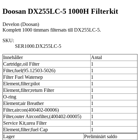
Doosan DX255LC-5 1000H Filterkit
Develon (Doosan)
Komplett 1000 timmars filtersats till DX255LC-5.
SKU:
SER1000.DX255LC-5
Innehåller
Antal
Cartridge,oil Filter
1
Filter,fuel(95.12503-5026)
1
Filter Fuel Watersep
1
Element,filter;pilot
1
Element,filter;return Filter
1
O-ring
1
Element;air Breather
1
Filter,aircon(400402-00006)
1
Filter,outer Airconfilter,(400402-00005)
1
Service Kit,urea Filter
1
Element,filter;fuel Cap
1
Lager
Preliminärt saldo