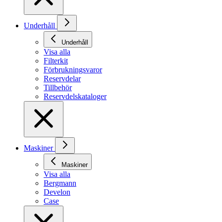
Underhåll
Underhåll
Visa alla
Filterkit
Förbrukningsvaror
Reservdelar
Tillbehör
Reservdelskataloger
Maskiner
Maskiner
Visa alla
Bergmann
Develon
Case