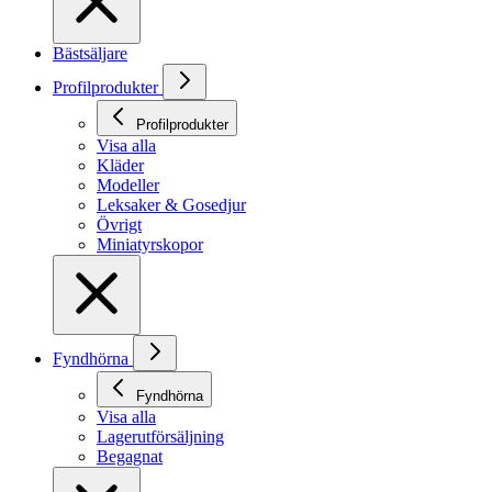
Bästsäljare
Profilprodukter
Profilprodukter
Visa alla
Kläder
Modeller
Leksaker & Gosedjur
Övrigt
Miniatyrskopor
Fyndhörna
Fyndhörna
Visa alla
Lagerutförsäljning
Begagnat