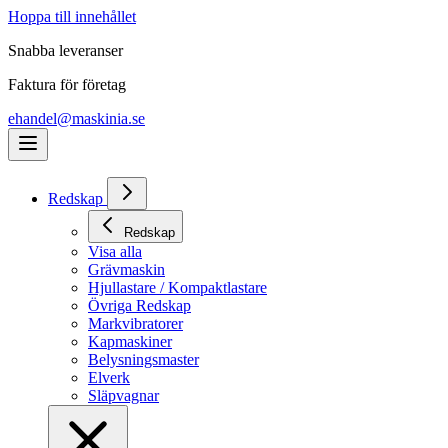
Hoppa till innehållet
Snabba leveranser
Faktura för företag
ehandel@maskinia.se
Redskap
Redskap
Visa alla
Grävmaskin
Hjullastare / Kompaktlastare
Övriga Redskap
Markvibratorer
Kapmaskiner
Belysningsmaster
Elverk
Släpvagnar