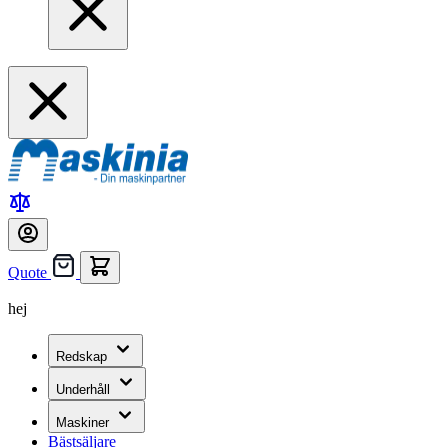
Quote
hej
Redskap
Underhåll
Maskiner
Bästsäljare