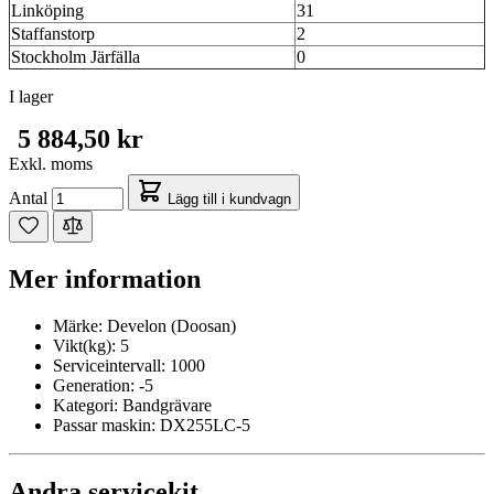
Linköping
31
Staffanstorp
2
Stockholm Järfälla
0
I lager
5 884,50 kr
Exkl. moms
Antal
Lägg till i kundvagn
Mer information
Märke:
Develon (Doosan)
Vikt(kg):
5
Serviceintervall:
1000
Generation:
-5
Kategori:
Bandgrävare
Passar maskin:
DX255LC-5
Andra servicekit