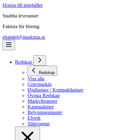
Hoppa till innehållet
Snabba leveranser
Faktura för företag
ehandel@maskinia.se
Redskap
Redskap
Visa alla
Grävmaskin
Hjullastare / Kompaktlastare
Övriga Redskap
Markvibratorer
Kapmaskiner
Belysningsmaster
Elverk
Släpvagnar