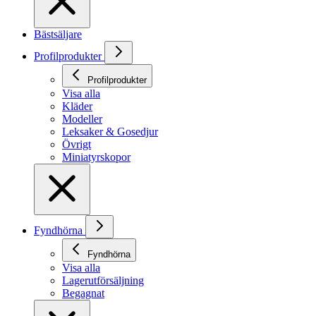
Bästsäljare
Profilprodukter
Profilprodukter
Visa alla
Kläder
Modeller
Leksaker & Gosedjur
Övrigt
Miniatyrskopor
Fyndhörna
Fyndhörna
Visa alla
Lagerutförsäljning
Begagnat