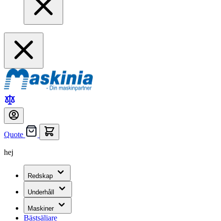
Quote
hej
Redskap
Underhåll
Maskiner
Bästsäljare