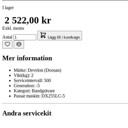
I lager
2 522,00 kr
Exkl. moms
Antal
Lägg till i kundvagn
Mer information
Märke:
Develon (Doosan)
Vikt(kg):
2
Serviceintervall:
500
Generation:
-5
Kategori:
Bandgrävare
Passar maskin:
DX255LC-5
Andra servicekit