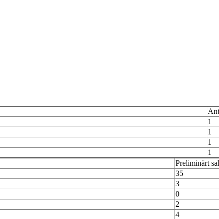
Ant
1
1
1
1
Preliminärt sa
35
3
0
2
4