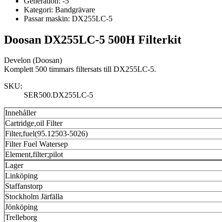
Generation:
-5
Kategori:
Bandgrävare
Passar maskin:
DX255LC-5
Doosan DX255LC-5 500H Filterkit
Develon (Doosan)
Komplett 500 timmars filtersats till DX255LC-5.
SKU:
SER500.DX255LC-5
Innehåller
Cartridge,oil Filter
Filter,fuel(95.12503-5026)
Filter Fuel Watersep
Element,filter;pilot
Lager
Linköping
Staffanstorp
Stockholm Järfälla
Jönköping
Trelleborg