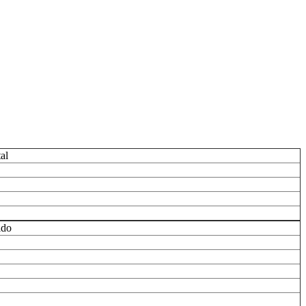
al
ldo