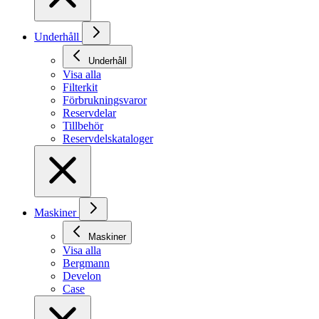
Underhåll
Underhåll
Visa alla
Filterkit
Förbrukningsvaror
Reservdelar
Tillbehör
Reservdelskataloger
Maskiner
Maskiner
Visa alla
Bergmann
Develon
Case