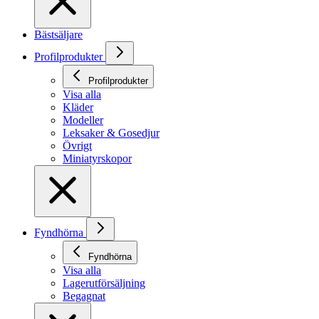
Bästsäljare
Profilprodukter
Profilprodukter
Visa alla
Kläder
Modeller
Leksaker & Gosedjur
Övrigt
Miniatyrskopor
Fyndhörna
Fyndhörna
Visa alla
Lagerutförsäljning
Begagnat