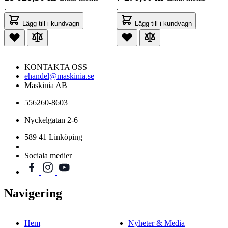
.
.
Lägg till i kundvagn
Lägg till i kundvagn
KONTAKTA OSS
ehandel@maskinia.se
Maskinia AB
556260-8603
Nyckelgatan 2-6
589 41 Linköping
Sociala medier
Navigering
Hem
Nyheter & Media