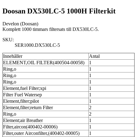
Doosan DX530LC-5 1000H Filterkit
Develon (Doosan)
Komplett 1000 timmars filtersats till DX530LC-5.
SKU:
SER1000.DX530LC-5
Innehåller
Antal
ELEMENT,OIL FILTER(400504-00058)
1
Ring,o
1
Ring,o
1
Ring,o
1
Element,fuel Filter;xpi
1
Filter Fuel Watersep
1
Element,filter;pilot
1
Element,filter;return Filter
2
Ring,o
2
Element;air Breather
1
Filter,aircon(400402-00006)
1
Filter,outer Airconfilter,(400402-00005)
1