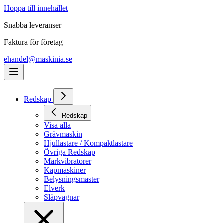
Hoppa till innehållet
Snabba leveranser
Faktura för företag
ehandel@maskinia.se
Redskap
Redskap
Visa alla
Grävmaskin
Hjullastare / Kompaktlastare
Övriga Redskap
Markvibratorer
Kapmaskiner
Belysningsmaster
Elverk
Släpvagnar