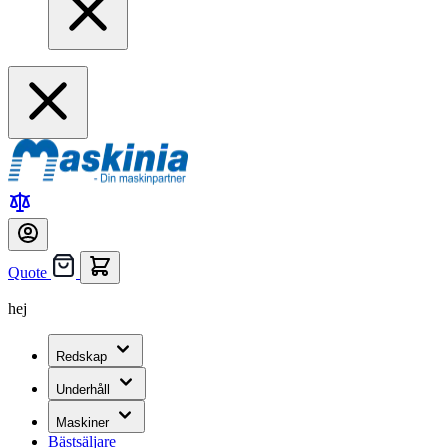
Quote
hej
Redskap
Underhåll
Maskiner
Bästsäljare