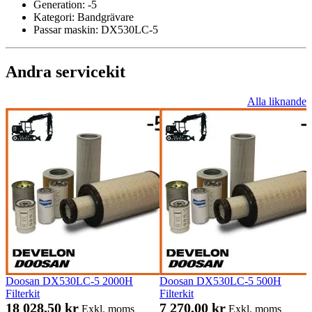
Generation:
-5
Kategori:
Bandgrävare
Passar maskin:
DX530LC-5
Andra servicekit
Alla liknande
Doosan DX530LC-5 2000H
Doosan DX530LC-5 500H
Filterkit
Filterkit
18 028,50 kr
7 270,00 kr
Exkl. moms
Exkl. moms