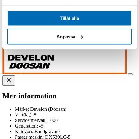
samlat in när du har använt deras tjänster.
Tillåt alla
Anpassa
Mer information
Märke:
Develon (Doosan)
Vikt(kg):
8
Serviceintervall:
1000
Generation:
-5
Kategori:
Bandgrävare
Passar maskin:
DX530LC-5