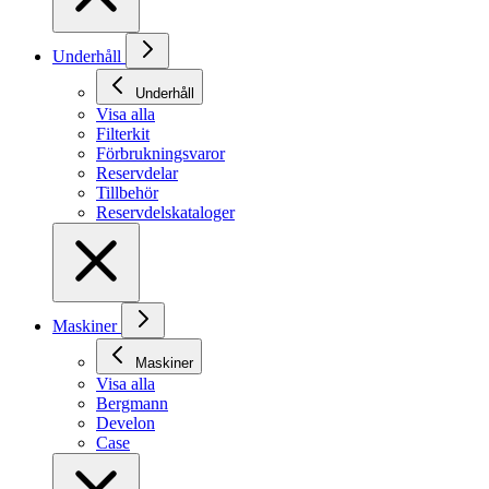
Underhåll
Underhåll
Visa alla
Filterkit
Förbrukningsvaror
Reservdelar
Tillbehör
Reservdelskataloger
Maskiner
Maskiner
Visa alla
Bergmann
Develon
Case