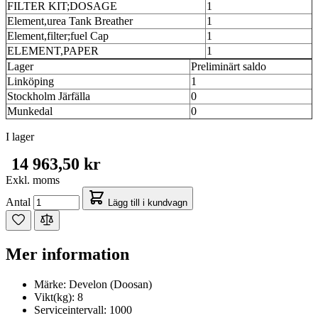
FILTER KIT;DOSAGE
1
Element,urea Tank Breather
1
Element,filter;fuel Cap
1
ELEMENT,PAPER
1
Lager
Preliminärt saldo
Linköping
1
Stockholm Järfälla
0
Munkedal
0
I lager
14 963,50 kr
Exkl. moms
Antal
Lägg till i kundvagn
Mer information
Märke:
Develon (Doosan)
Vikt(kg):
8
Serviceintervall:
1000