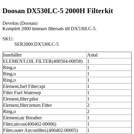
Doosan DX530LC-5 2000H Filterkit
Develon (Doosan)
Komplett 2000 timmars filtersats till DX530LC-5.
SKU:
SER2000.DX530LC-5
Innehåller
Antal
ELEMENT,OIL FILTER(400504-00058)
1
Ring,o
1
Ring,o
1
Ring,o
1
Element,fuel Filter;xpi
1
Filter Fuel Watersep
1
Element,filter;pilot
1
Element,filter;return Filter
2
Ring,o
2
Element;air Breather
1
Filter,aircon(400402-00006)
1
Filter,outer Airconfilter,(400402-00005)
1