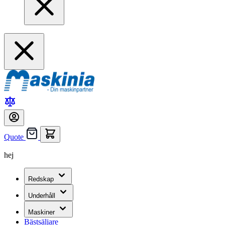
Quote
hej
Redskap
Underhåll
Maskiner
Bästsäljare