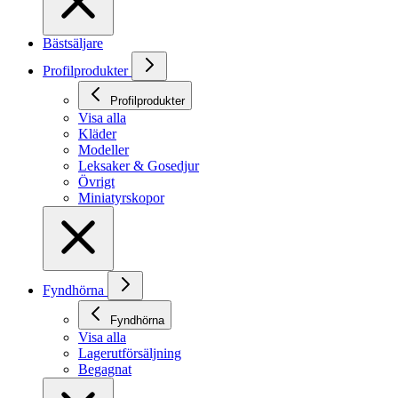
Bästsäljare
Profilprodukter
Profilprodukter
Visa alla
Kläder
Modeller
Leksaker & Gosedjur
Övrigt
Miniatyrskopor
Fyndhörna
Fyndhörna
Visa alla
Lagerutförsäljning
Begagnat