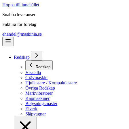
Hoppa till innehållet
Snabba leveranser
Faktura för företag
ehandel@maskinia.se
Redskap
Redskap
Visa alla
Grävmaskin
Hjullastare / Kompaktlastare
Övriga Redskap
Markvibratorer
Kapmaskiner
Belysningsmaster
Elverk
Släpvagnar