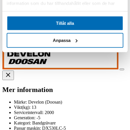
information som du har tillhandahållit eller som de har
samlat in när du har använt deras tjänster.
Tillåt alla
Anpassa
Mer information
Märke:
Develon (Doosan)
Vikt(kg):
13
Serviceintervall:
2000
Generation:
-5
Kategori:
Bandgrävare
Passar maskin:
DX530LC-5