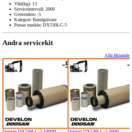
Vikt(kg):
13
Serviceintervall:
2000
Generation:
-5
Kategori:
Bandgrävare
Passar maskin:
DX530LC-5
Andra servicekit
Alla liknande
Doosan DX530LC-5 1000H
Doosan DX530LC-5 500H