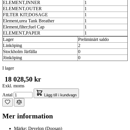
ELEMENT,INNER
1
ELEMENT,OUTER
1
FILTER KIT;DOSAGE
1
Element,urea Tank Breather
1
Element,filter;fuel Cap
1
ELEMENT,PAPER
1
Lager
Preliminärt saldo
Linköping
2
Stockholm Järfälla
0
Jönköping
0
I lager
18 028,50 kr
Exkl. moms
Antal
Lägg till i kundvagn
Mer information
Märke:
Develon (Doosan)