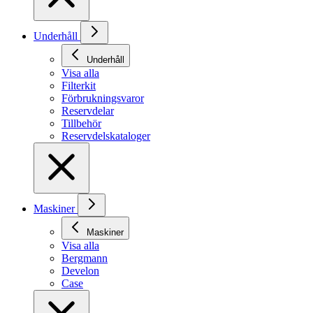
Underhåll
Underhåll
Visa alla
Filterkit
Förbrukningsvaror
Reservdelar
Tillbehör
Reservdelskataloger
Maskiner
Maskiner
Visa alla
Bergmann
Develon
Case