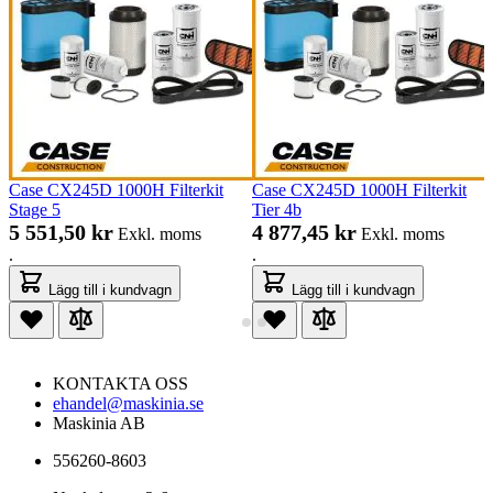
Case CX245D 1000H Filterkit
Case CX245D 1000H Filterkit
Stage 5
Tier 4b
5 551,50 kr
4 877,45 kr
Exkl. moms
Exkl. moms
.
.
Lägg till i kundvagn
Lägg till i kundvagn
KONTAKTA OSS
ehandel@maskinia.se
Maskinia AB
556260-8603