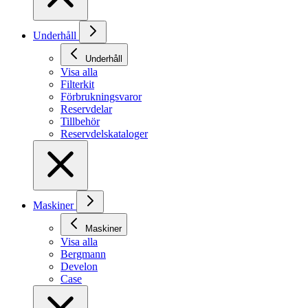
Underhåll
Underhåll
Visa alla
Filterkit
Förbrukningsvaror
Reservdelar
Tillbehör
Reservdelskataloger
Maskiner
Maskiner
Visa alla
Bergmann
Develon
Case