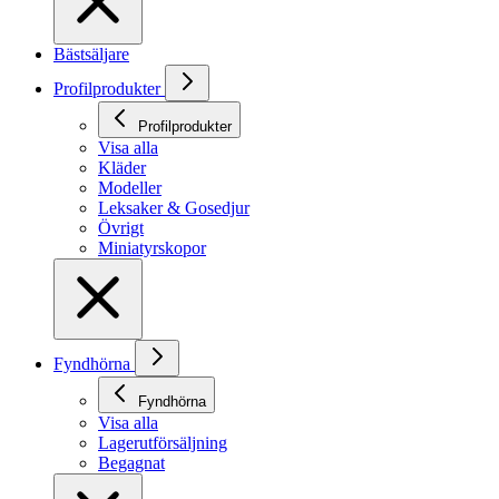
Bästsäljare
Profilprodukter
Profilprodukter
Visa alla
Kläder
Modeller
Leksaker & Gosedjur
Övrigt
Miniatyrskopor
Fyndhörna
Fyndhörna
Visa alla
Lagerutförsäljning
Begagnat