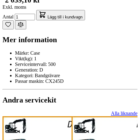
2 039,10 kr
Exkl. moms
Antal
Lägg till i kundvagn
Mer information
Märke:
Case
Vikt(kg):
1
Serviceintervall:
500
Generation:
D
Kategori:
Bandgrävare
Passar maskin:
CX245D
Andra servicekit
Alla liknande