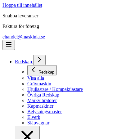
Hoppa till innehållet
Snabba leveranser
Faktura för företag
ehandel@maskinia.se
Redskap
Redskap
Visa alla
Grävmaskin
Hjullastare / Kompaktlastare
Övriga Redskap
Markvibratorer
Kapmaskiner
Belysningsmaster
Elverk
Släpvagnar