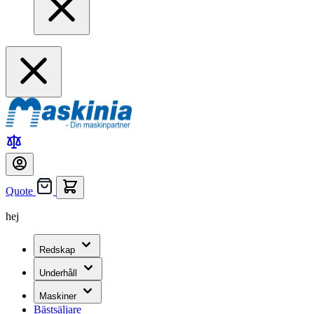
Quote
hej
Redskap
Underhåll
Maskiner
Bästsäljare