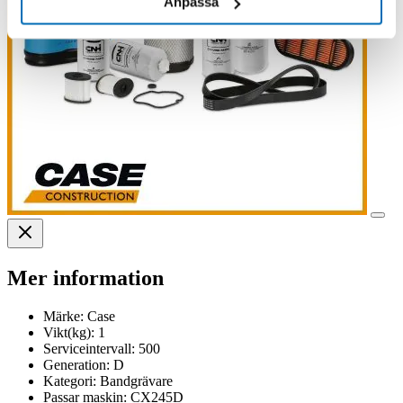
Anpassa
Mer information
Märke:
Case
Vikt(kg):
1
Serviceintervall:
500
Generation:
D
Kategori:
Bandgrävare
Passar maskin:
CX245D