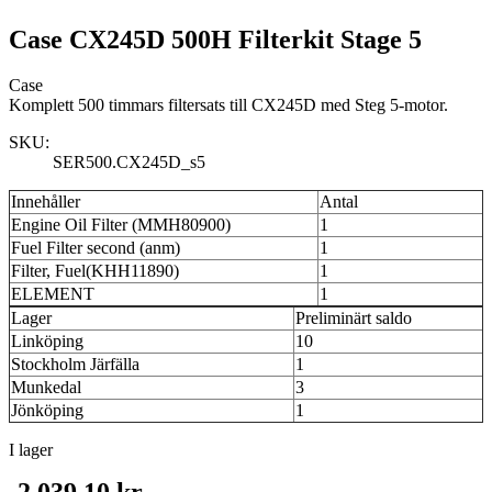
Case CX245D 500H Filterkit Stage 5
Case
Komplett 500 timmars filtersats till CX245D med Steg 5-motor.
SKU:
SER500.CX245D_s5
Innehåller
Antal
Engine Oil Filter (MMH80900)
1
Fuel Filter second (anm)
1
Filter, Fuel(KHH11890)
1
ELEMENT
1
Lager
Preliminärt saldo
Linköping
10
Stockholm Järfälla
1
Munkedal
3
Jönköping
1
I lager