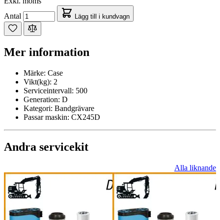
Exkl. moms
Antal
Lägg till i kundvagn
Mer information
Märke:
Case
Vikt(kg):
2
Serviceintervall:
500
Generation:
D
Kategori:
Bandgrävare
Passar maskin:
CX245D
Andra servicekit
Alla liknande