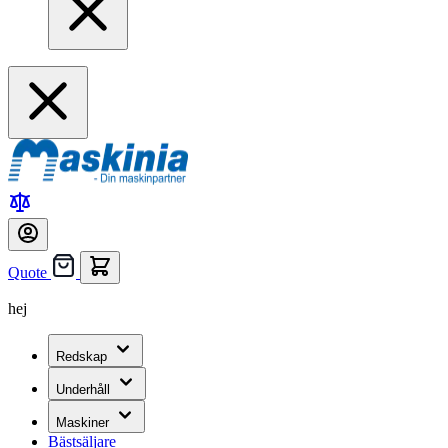
Quote
hej
Redskap
Underhåll
Maskiner
Bästsäljare