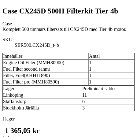
Case CX245D 500H Filterkit Tier 4b
Case
Komplett 500 timmars filtersats till CX245D med Tier 4b-motor.
SKU:
SER500.CX245D_t4b
Innehåller
Antal
Engine Oil Filter (MMH80900)
1
Fuel Filter second (anm)
1
Filter, Fuel(KHH11890)
1
Fuel Filter pre (MMH80590)
1
Lager
Preliminärt saldo
Linköping
11
Staffanstorp
6
Stockholm Järfälla
3
I lager
1 365,05 kr