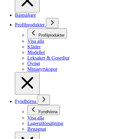
Bästsäljare
Profilprodukter
Profilprodukter
Visa alla
Kläder
Modeller
Leksaker & Gosedjur
Övrigt
Miniatyrskopor
Fyndhörna
Fyndhörna
Visa alla
Lagerutförsäljning
Begagnat