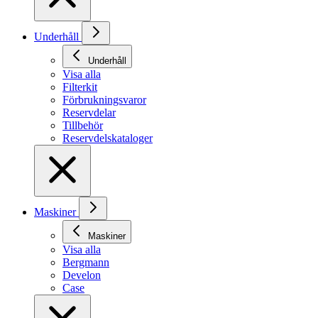
Underhåll
Underhåll
Visa alla
Filterkit
Förbrukningsvaror
Reservdelar
Tillbehör
Reservdelskataloger
Maskiner
Maskiner
Visa alla
Bergmann
Develon
Case