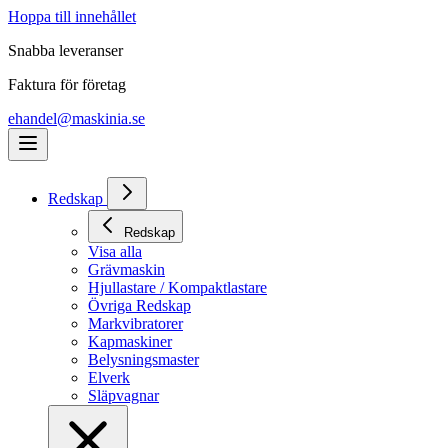
Hoppa till innehållet
Snabba leveranser
Faktura för företag
ehandel@maskinia.se
Redskap
Redskap
Visa alla
Grävmaskin
Hjullastare / Kompaktlastare
Övriga Redskap
Markvibratorer
Kapmaskiner
Belysningsmaster
Elverk
Släpvagnar