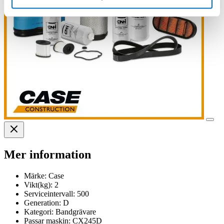
Mer information
Märke:
Case
Vikt(kg):
2
Serviceintervall:
500
Generation:
D
Kategori:
Bandgrävare
Passar maskin:
CX245D