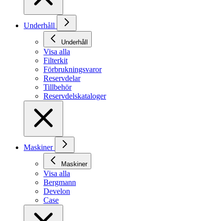
Underhåll
Underhåll
Visa alla
Filterkit
Förbrukningsvaror
Reservdelar
Tillbehör
Reservdelskataloger
Maskiner
Maskiner
Visa alla
Bergmann
Develon
Case