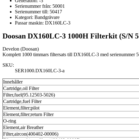
Generation:
-3
Serienummer från:
50001
Serienummer till:
50417
Kategori:
Bandgrävare
Passar maskin:
DX160LC-3
Doosan DX160LC-3 1000H Filterkit (S/N 5
Develon (Doosan)
Komplett 1000 timmars filtersats till DX160LC-3 med serienummer 50
SKU:
SER1000.DX160LC-3-a
Innehåller
Cartridge,oil Filter
Filter,fuel(95.12503-5026)
Cartridge,fuel Filter
Element,filter;pilot
Element,filter;return Filter
O-ring
Element,air Breather
Filter,aircon(400402-00006)