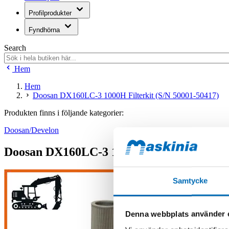
Profilprodukter
Fyndhörna
Search
Hem
Hem
Doosan DX160LC-3 1000H Filterkit (S/N 50001-50417)
Produkten finns i följande kategorier:
Doosan/Develon
Doosan DX160LC-3 1000H Filterkit (S/N 5
Samtycke
Denna webbplats använder 