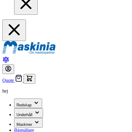
Quote
hej
Redskap
Underhåll
Maskiner
Bästsäljare