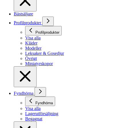
Bästsäljare
Profilprodukter
Profilprodukter
Visa alla
Kläder
Modeller
Leksaker & Gosedjur
Övrigt
Miniatyrskopor
Fyndhörna
Fyndhörna
Visa alla
Lagerutförsäljning
Begagnat