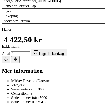
Filter,outer Airconfilter,(400402-00005)
Element,filter;fuel Cap
Lager
Linköping
Stockholm Järfälla
I lager
4 422,50 kr
Exkl. moms
Antal
Lägg till i kundvagn
Mer information
Märke:
Develon (Doosan)
Vikt(kg):
5
Serviceintervall:
1000
Generation:
-3
Serienummer från:
50001
Serienummer till:
50417