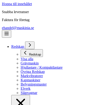
Hoppa till innehållet
Snabba leveranser
Faktura för företag
ehandel@maskinia.se
Redskap
Redskap
Visa alla
Grävmaskin
Hjullastare / Kompaktlastare
Övriga Redskap
Markvibratorer
Kapmaskiner
Belysningsmaster
Elverk
Släpvagnar