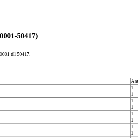
0001-50417)
001 till 50417.
Ant
1
1
1
1
1
1
1
1