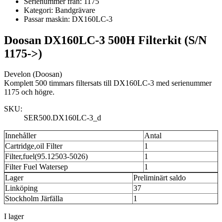
Serienummer från:
1175
Kategori:
Bandgrävare
Passar maskin:
DX160LC-3
Doosan DX160LC-3 500H Filterkit (S/N
1175->)
Develon (Doosan)
Komplett 500 timmars filtersats till DX160LC-3 med serienummer
1175 och högre.
SKU:
SER500.DX160LC-3_d
Innehåller
Antal
Cartridge,oil Filter
1
Filter,fuel(95.12503-5026)
1
Filter Fuel Watersep
1
Lager
Preliminärt saldo
Linköping
37
Stockholm Järfälla
1
I lager