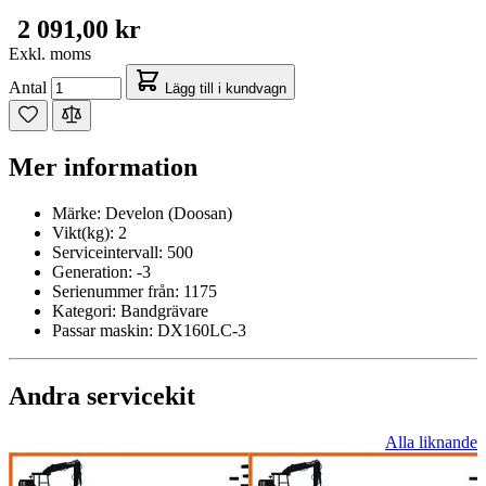
2 091,00 kr
Exkl. moms
Antal
Lägg till i kundvagn
Mer information
Märke:
Develon (Doosan)
Vikt(kg):
2
Serviceintervall:
500
Generation:
-3
Serienummer från:
1175
Kategori:
Bandgrävare
Passar maskin:
DX160LC-3
Andra servicekit
Alla liknande