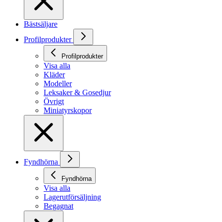
Bästsäljare
Profilprodukter
Profilprodukter
Visa alla
Kläder
Modeller
Leksaker & Gosedjur
Övrigt
Miniatyrskopor
Fyndhörna
Fyndhörna
Visa alla
Lagerutförsäljning
Begagnat