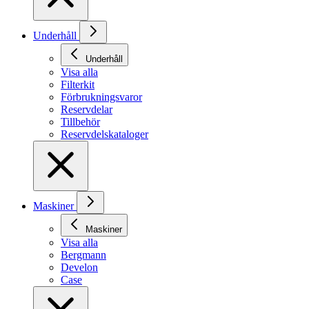
Underhåll
Underhåll
Visa alla
Filterkit
Förbrukningsvaror
Reservdelar
Tillbehör
Reservdelskataloger
Maskiner
Maskiner
Visa alla
Bergmann
Develon
Case