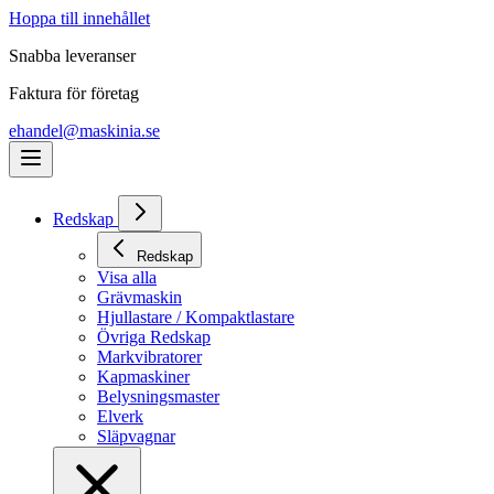
Hoppa till innehållet
Snabba leveranser
Faktura för företag
ehandel@maskinia.se
Redskap
Redskap
Visa alla
Grävmaskin
Hjullastare / Kompaktlastare
Övriga Redskap
Markvibratorer
Kapmaskiner
Belysningsmaster
Elverk
Släpvagnar