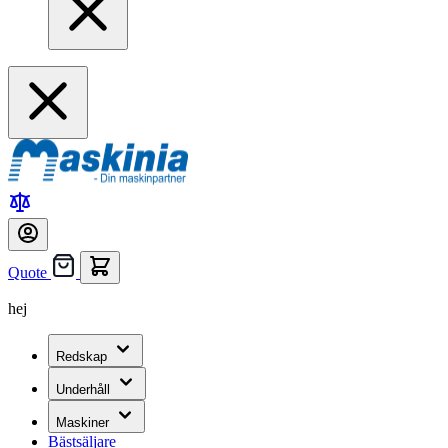
Quote
hej
Redskap
Underhåll
Maskiner
Bästsäljare