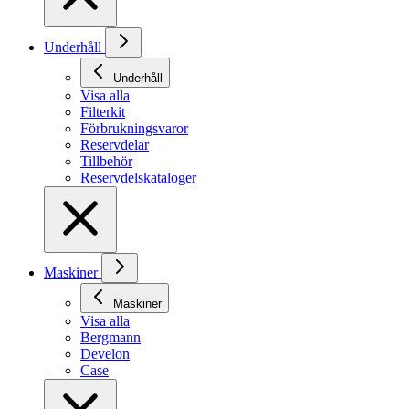
Underhåll
Underhåll
Visa alla
Filterkit
Förbrukningsvaror
Reservdelar
Tillbehör
Reservdelskataloger
Maskiner
Maskiner
Visa alla
Bergmann
Develon
Case