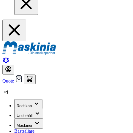
Quote
hej
Redskap
Underhåll
Maskiner
Bästsäljare