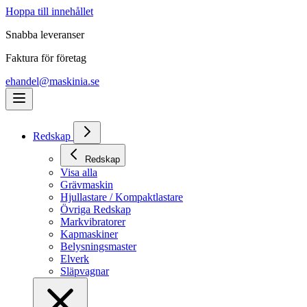
Hoppa till innehållet
Snabba leveranser
Faktura för företag
ehandel@maskinia.se
Redskap
Redskap
Visa alla
Grävmaskin
Hjullastare / Kompaktlastare
Övriga Redskap
Markvibratorer
Kapmaskiner
Belysningsmaster
Elverk
Släpvagnar