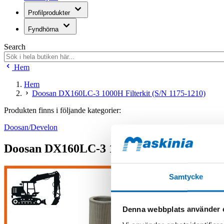
Profilprodukter
Fyndhörna
Search
Hem
Hem
Doosan DX160LC-3 1000H Filterkit (S/N 1175-1210)
Produkten finns i följande kategorier:
Doosan/Develon
Doosan DX160LC-3 1000H Filterkit (S/N 1
Samtycke
Denna webbplats använder 