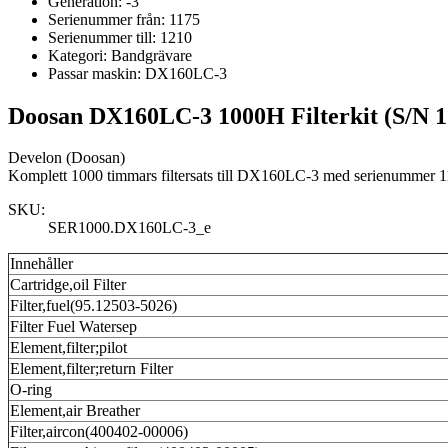
Generation:
-3
Serienummer från:
1175
Serienummer till:
1210
Kategori:
Bandgrävare
Passar maskin:
DX160LC-3
Doosan DX160LC-3 1000H Filterkit (S/N 1
Develon (Doosan)
Komplett 1000 timmars filtersats till DX160LC-3 med serienummer 11
SKU:
SER1000.DX160LC-3_e
Innehåller
Cartridge,oil Filter
Filter,fuel(95.12503-5026)
Filter Fuel Watersep
Element,filter;pilot
Element,filter;return Filter
O-ring
Element,air Breather
Filter,aircon(400402-00006)