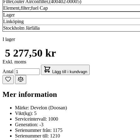
Filter,outer Airconfilter,(400402-00005)
Element,filter;fuel Cap
Lager
Linköping
Stockholm Järfälla
I lager
5 277,50 kr
Exkl. moms
Antal
Lägg till i kundvagn
Mer information
Märke:
Develon (Doosan)
Vikt(kg):
5
Serviceintervall:
1000
Generation:
-3
Serienummer från:
1175
Serienummer till:
1210