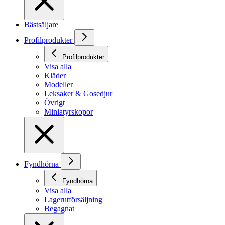
Bästsäljare
Profilprodukter
Profilprodukter
Visa alla
Kläder
Modeller
Leksaker & Gosedjur
Övrigt
Miniatyrskopor
Fyndhörna
Fyndhörna
Visa alla
Lagerutförsäljning
Begagnat