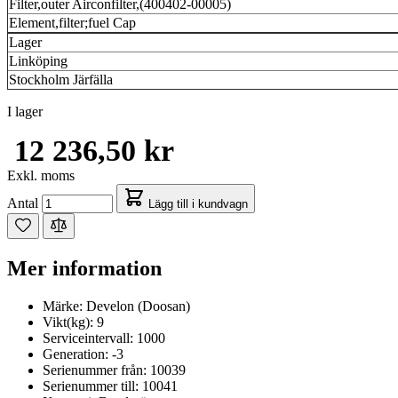
Filter,outer Airconfilter,(400402-00005)
Element,filter;fuel Cap
Lager
Linköping
Stockholm Järfälla
I lager
12 236,50 kr
Exkl. moms
Antal
Lägg till i kundvagn
Mer information
Märke:
Develon (Doosan)
Vikt(kg):
9
Serviceintervall:
1000
Generation:
-3
Serienummer från:
10039
Serienummer till:
10041