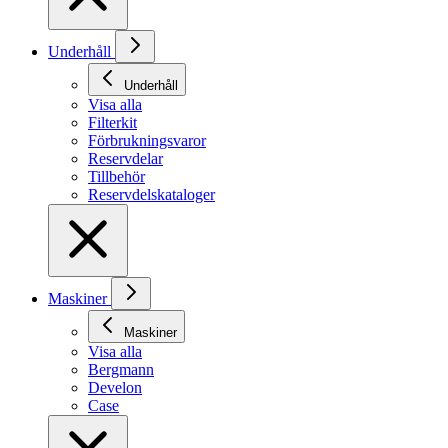
Underhåll
Underhåll
Visa alla
Filterkit
Förbrukningsvaror
Reservdelar
Tillbehör
Reservdelskataloger
Maskiner
Maskiner
Visa alla
Bergmann
Develon
Case