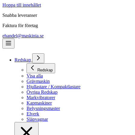
Hoppa till innehållet
Snabba leveranser
Faktura för företag
ehandel@maskinia.se
Redskap
Redskap
Visa alla
Grävmaskin
Hjullastare / Kompaktlastare
Övriga Redskap
Markvibratorer
Kapmaskiner
Belysningsmaster
Elverk
Släpvagnar