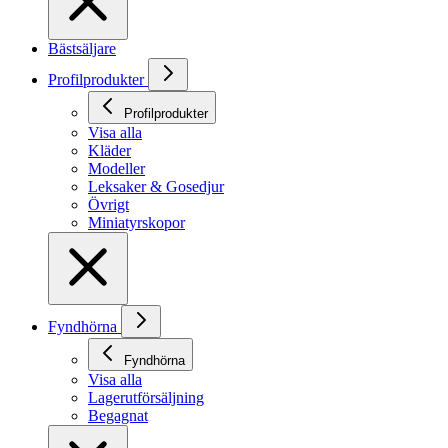
Bästsäljare
Profilprodukter
Profilprodukter
Visa alla
Kläder
Modeller
Leksaker & Gosedjur
Övrigt
Miniatyrskopor
Fyndhörna
Fyndhörna
Visa alla
Lagerutförsäljning
Begagnat