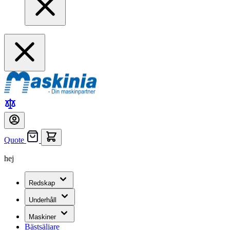
Quote
hej
Redskap
Underhåll
Maskiner
Bästsäljare