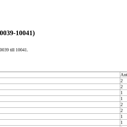
0039-10041)
039 till 10041.
Ant
2
2
1
1
2
2
1
1