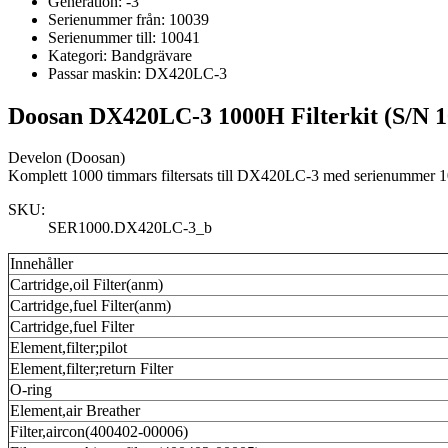
Generation:
-3
Serienummer från:
10039
Serienummer till:
10041
Kategori:
Bandgrävare
Passar maskin:
DX420LC-3
Doosan DX420LC-3 1000H Filterkit (S/N 1
Develon (Doosan)
Komplett 1000 timmars filtersats till DX420LC-3 med serienummer 10
SKU:
SER1000.DX420LC-3_b
Innehåller
Cartridge,oil Filter(anm)
Cartridge,fuel Filter(anm)
Cartridge,fuel Filter
Element,filter;pilot
Element,filter;return Filter
O-ring
Element,air Breather
Filter,aircon(400402-00006)