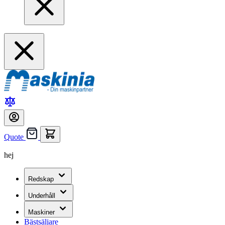
Quote
hej
Redskap
Underhåll
Maskiner
Bästsäljare