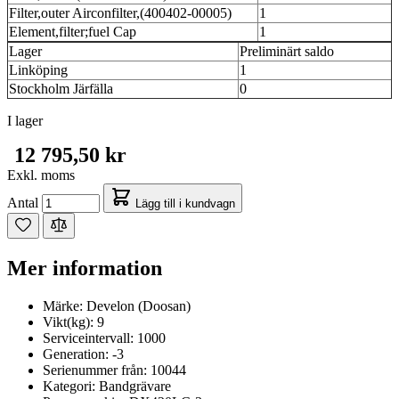
Filter,outer Airconfilter,(400402-00005)
1
Element,filter;fuel Cap
1
Lager
Preliminärt saldo
Linköping
1
Stockholm Järfälla
0
I lager
12 795,50 kr
Exkl. moms
Antal
Lägg till i kundvagn
Mer information
Märke:
Develon (Doosan)
Vikt(kg):
9
Serviceintervall:
1000
Generation:
-3
Serienummer från:
10044
Kategori:
Bandgrävare