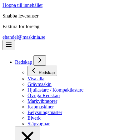
Hoppa till innehållet
Snabba leveranser
Faktura för företag
ehandel@maskinia.se
Redskap
Redskap
Visa alla
Grävmaskin
Hjullastare / Kompaktlastare
Övriga Redskap
Markvibratorer
Kapmaskiner
Belysningsmaster
Elverk
Släpvagnar