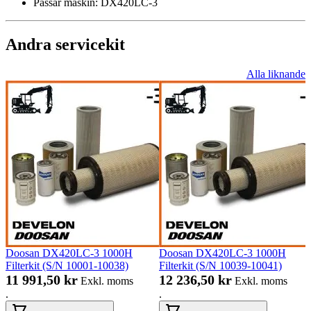
Passar maskin:
DX420LC-3
Andra servicekit
Alla liknande
Doosan DX420LC-3 1000H
Doosan DX420LC-3 1000H
Filterkit (S/N 10001-10038)
Filterkit (S/N 10039-10041)
11 991,50 kr
12 236,50 kr
Exkl. moms
Exkl. moms
.
.