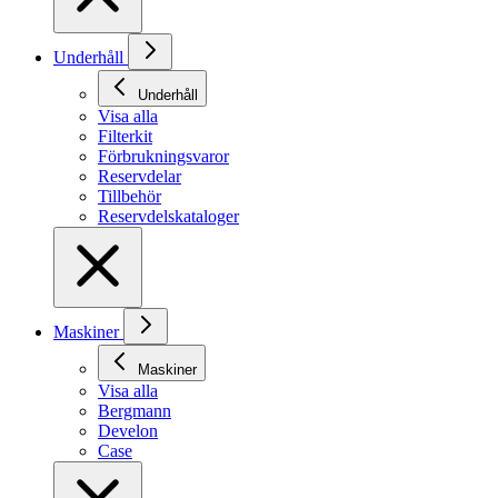
Underhåll
Underhåll
Visa alla
Filterkit
Förbrukningsvaror
Reservdelar
Tillbehör
Reservdelskataloger
Maskiner
Maskiner
Visa alla
Bergmann
Develon
Case