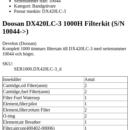
Serienummer från:
10044
Kategori:
Bandgrävare
Passar maskin:
DX420LC-3
Doosan DX420LC-3 1000H Filterkit (S/N
10044->)
Develon (Doosan)
Komplett 1000 timmars filtersats till DX420LC-3 med serienummer
10044 och högre.
SKU:
SER1000.DX420LC-3_d
Innehåller
Antal
Cartridge,oil Filter(anm)
2
Cartridge,fuel Filter(anm)
2
Filter Fuel Watersep
1
Element,filter;pilot
1
Element,filter;return Filter
2
O-ring
2
Element;air Breather
1
Filter,aircon(400402-00006)
1