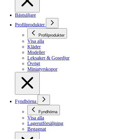
Bästsäljare
Profilprodukter
Profilprodukter
Visa alla
Kläder
Modeller
Leksaker & Gosedjur
Övrigt
Miniatyrskopor
Fyndhörna
Fyndhörna
Visa alla
Lagerutförsäljning
Begagnat