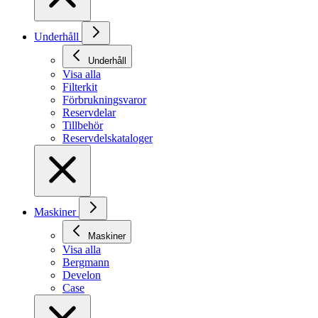
Underhåll
Underhåll
Visa alla
Filterkit
Förbrukningsvaror
Reservdelar
Tillbehör
Reservdelskataloger
Maskiner
Maskiner
Visa alla
Bergmann
Develon
Case