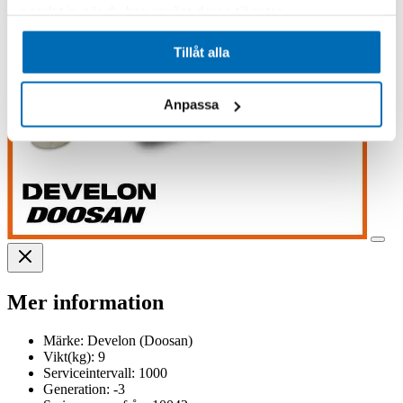
samlat in när du har använt deras tjänster.
Tillåt alla
Anpassa
Mer information
Märke:
Develon (Doosan)
Vikt(kg):
9
Serviceintervall:
1000
Generation:
-3