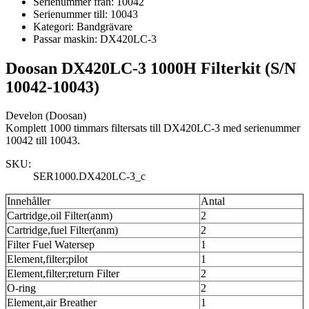
Serienummer från:
10042
Serienummer till:
10043
Kategori:
Bandgrävare
Passar maskin:
DX420LC-3
Doosan DX420LC-3 1000H Filterkit (S/N
10042-10043)
Develon (Doosan)
Komplett 1000 timmars filtersats till DX420LC-3 med serienummer
10042 till 10043.
SKU:
SER1000.DX420LC-3_c
Innehåller
Antal
Cartridge,oil Filter(anm)
2
Cartridge,fuel Filter(anm)
2
Filter Fuel Watersep
1
Element,filter;pilot
1
Element,filter;return Filter
2
O-ring
2
Element,air Breather
1