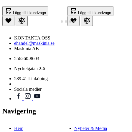
.
.
Lägg till i kundvagn
Lägg till i kundvagn
KONTAKTA OSS
ehandel@maskinia.se
Maskinia AB
556260-8603
Nyckelgatan 2-6
589 41 Linköping
Sociala medier
Navigering
Hem
Nyheter & Media