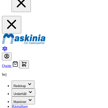
Quote
hej
Redskap
Underhåll
Maskiner
Bästsäljare