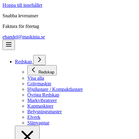
Hoppa till innehållet
Snabba leveranser
Faktura för företag
ehandel@maskinia.se
Redskap
Redskap
Visa alla
Grävmaskin
Hjullastare / Kompaktlastare
Övriga Redskap
Markvibratorer
Kapmaskiner
Belysningsmaster
Elverk
Släpvagnar