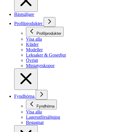
Bästsäljare
Profilprodukter
Profilprodukter
Visa alla
Kläder
Modeller
Leksaker & Gosedjur
Övrigt
Miniatyrskopor
Fyndhörna
Fyndhörna
Visa alla
Lagerutförsäljning
Begagnat