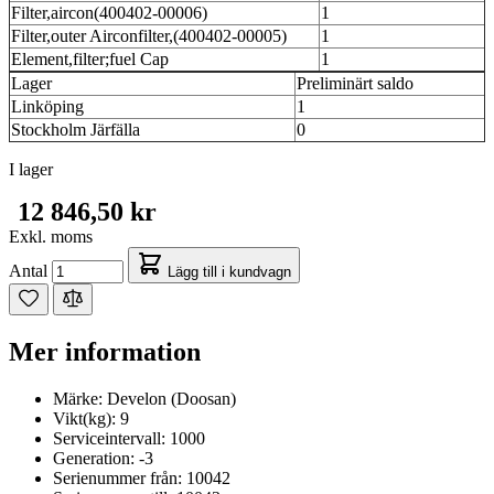
Filter,aircon(400402-00006)
1
Filter,outer Airconfilter,(400402-00005)
1
Element,filter;fuel Cap
1
Lager
Preliminärt saldo
Linköping
1
Stockholm Järfälla
0
I lager
12 846,50 kr
Exkl. moms
Antal
Lägg till i kundvagn
Mer information
Märke:
Develon (Doosan)
Vikt(kg):
9
Serviceintervall:
1000
Generation:
-3
Serienummer från:
10042