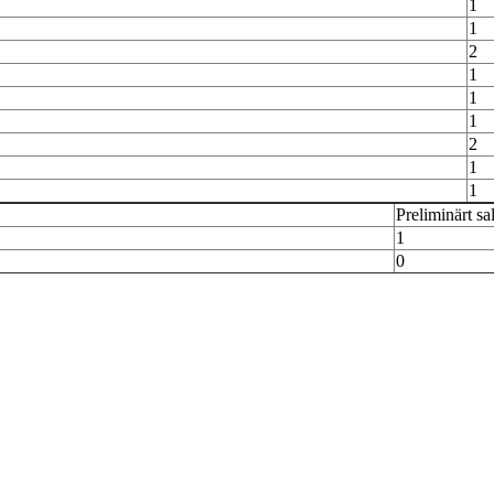
1
1
2
1
1
1
2
1
1
Preliminärt sa
1
0