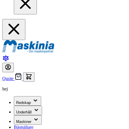
Quote
hej
Redskap
Underhåll
Maskiner
Bästsäljare