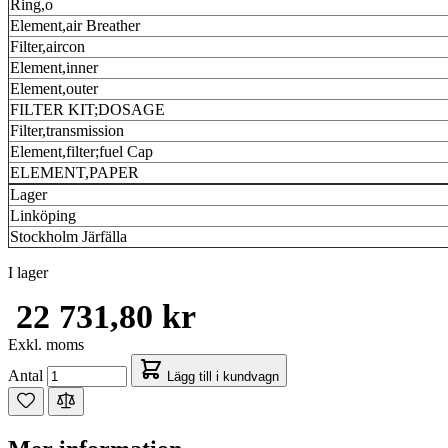
Ring,o
Element,air Breather
Filter,aircon
Element,inner
Element,outer
FILTER KIT;DOSAGE
Filter,transmission
Element,filter;fuel Cap
ELEMENT,PAPER
Lager
Linköping
Stockholm Järfälla
I lager
22 731,80 kr
Exkl. moms
Antal
Lägg till i kundvagn