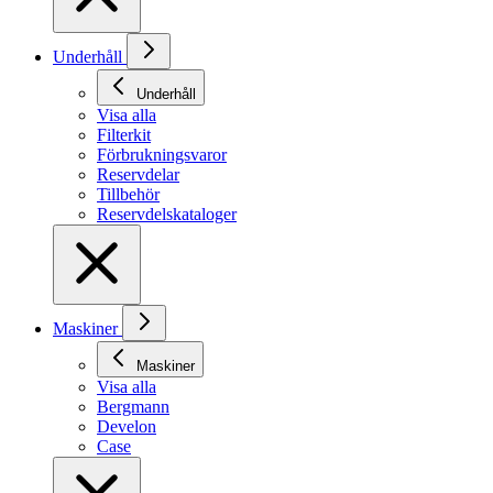
Underhåll
Underhåll
Visa alla
Filterkit
Förbrukningsvaror
Reservdelar
Tillbehör
Reservdelskataloger
Maskiner
Maskiner
Visa alla
Bergmann
Develon
Case