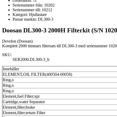
Generation:
-3
Serienummer från:
10202
Serienummer till:
10212
Kategori:
Hjullastare
Passar maskin:
DL300-3
Doosan DL300-3 2000H Filterkit (S/N 102
Develon (Doosan)
Komplett 2000 timmars filtersats till DL300-3 med serienummer 10202
SKU:
SER2000.DL300-3_b
Innehåller
ELEMENT,OIL FILTER(400504-00058)
Ring,o
Ring,o
Ring,o
Element,fuel Filter;xpi
Cartridge,water Separator
Element,filter;brake
Element,filter;return Filter