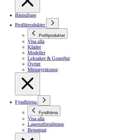
Bästsäljare
Profilprodukter
Profilprodukter
Visa alla
Kläder
Modeller
Leksaker & Gosedjur
Övrigt
Miniatyrskopor
Fyndhörna
Fyndhörna
Visa alla
Lagerutförsäljning
Begagnat