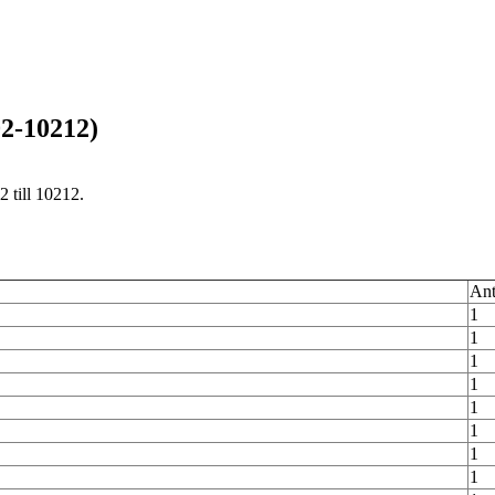
02-10212)
 till 10212.
Ant
1
1
1
1
1
1
1
1