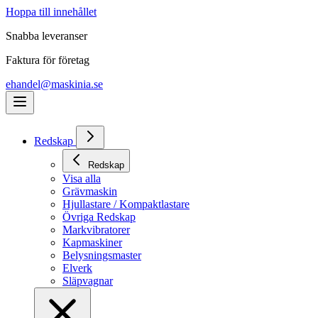
Hoppa till innehållet
Snabba leveranser
Faktura för företag
ehandel@maskinia.se
Redskap
Redskap
Visa alla
Grävmaskin
Hjullastare / Kompaktlastare
Övriga Redskap
Markvibratorer
Kapmaskiner
Belysningsmaster
Elverk
Släpvagnar