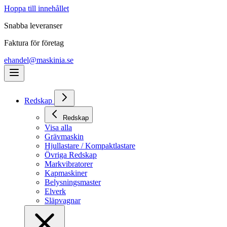
Hoppa till innehållet
Snabba leveranser
Faktura för företag
ehandel@maskinia.se
Redskap
Redskap
Visa alla
Grävmaskin
Hjullastare / Kompaktlastare
Övriga Redskap
Markvibratorer
Kapmaskiner
Belysningsmaster
Elverk
Släpvagnar