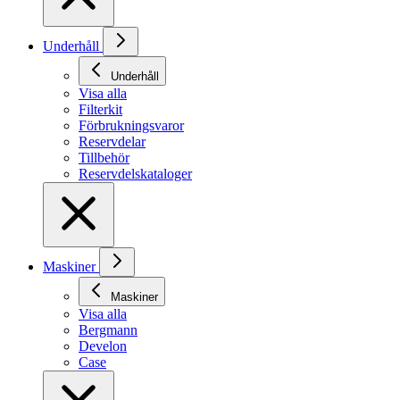
Underhåll
Underhåll
Visa alla
Filterkit
Förbrukningsvaror
Reservdelar
Tillbehör
Reservdelskataloger
Maskiner
Maskiner
Visa alla
Bergmann
Develon
Case