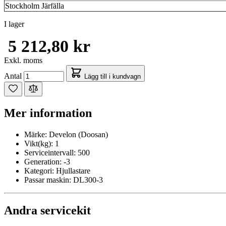
Stockholm Järfälla
I lager
5 212,80 kr
Exkl. moms
Antal
Lägg till i kundvagn
Mer information
Märke:
Develon (Doosan)
Vikt(kg):
1
Serviceintervall:
500
Generation:
-3
Kategori:
Hjullastare
Passar maskin:
DL300-3
Andra servicekit