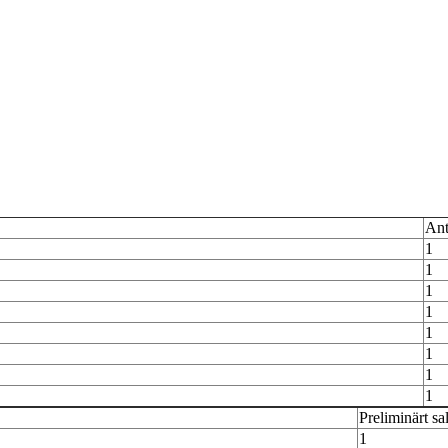
Ant
1
1
1
1
1
1
1
1
Preliminärt sa
1