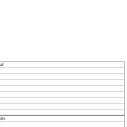
al
ldo