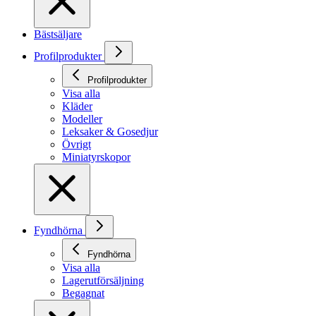
Bästsäljare
Profilprodukter
Profilprodukter
Visa alla
Kläder
Modeller
Leksaker & Gosedjur
Övrigt
Miniatyrskopor
Fyndhörna
Fyndhörna
Visa alla
Lagerutförsäljning
Begagnat