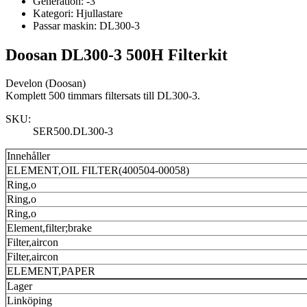
Generation:
-3
Kategori:
Hjullastare
Passar maskin:
DL300-3
Doosan DL300-3 500H Filterkit
Develon (Doosan)
Komplett 500 timmars filtersats till DL300-3.
SKU:
SER500.DL300-3
Innehåller
ELEMENT,OIL FILTER(400504-00058)
Ring,o
Ring,o
Ring,o
Element,filter;brake
Filter,aircon
Filter,aircon
ELEMENT,PAPER
Lager
Linköping