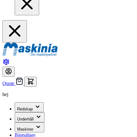
Quote
hej
Redskap
Underhåll
Maskiner
Bästsäljare