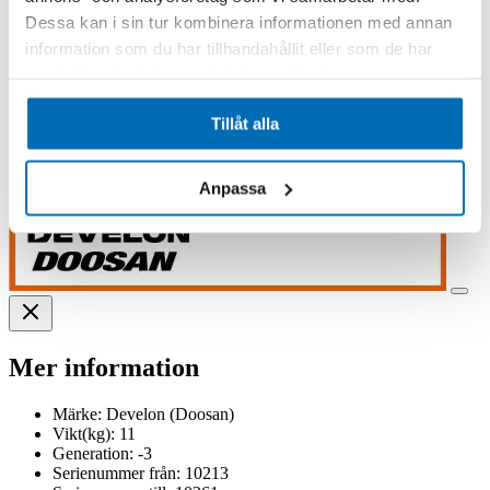
Dessa kan i sin tur kombinera informationen med annan
information som du har tillhandahållit eller som de har
samlat in när du har använt deras tjänster.
Tillåt alla
Anpassa
Mer information
Märke:
Develon (Doosan)
Vikt(kg):
11
Generation:
-3
Serienummer från:
10213