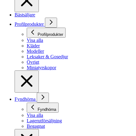
Bästsäljare
Profilprodukter
Profilprodukter
Visa alla
Kläder
Modeller
Leksaker & Gosedjur
Övrigt
Miniatyrskopor
Fyndhörna
Fyndhörna
Visa alla
Lagerutförsäljning
Begagnat