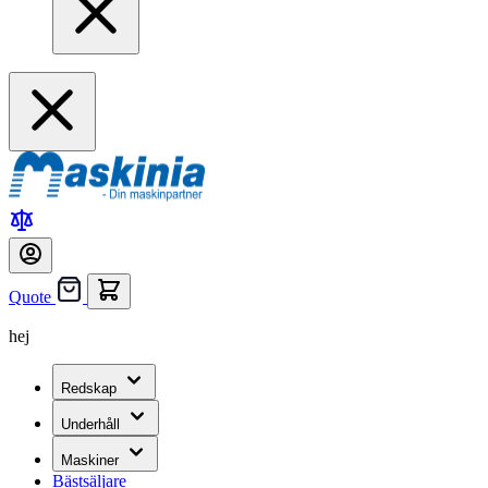
Quote
hej
Redskap
Underhåll
Maskiner
Bästsäljare