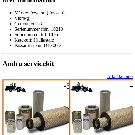
Mer information
Märke:
Develon (Doosan)
Vikt(kg):
11
Generation:
-3
Serienummer från:
10213
Serienummer till:
10261
Kategori:
Hjullastare
Passar maskin:
DL300-3
Andra servicekit
Alla liknande