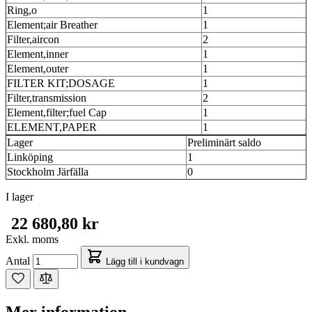
Ring,o
1
Element;air Breather
1
Filter,aircon
2
Element,inner
1
Element,outer
1
FILTER KIT;DOSAGE
1
Filter,transmission
2
Element,filter;fuel Cap
1
ELEMENT,PAPER
1
Lager
Preliminärt saldo
Linköping
1
Stockholm Järfälla
0
I lager
22 680,80 kr
Exkl. moms
Antal
Lägg till i kundvagn