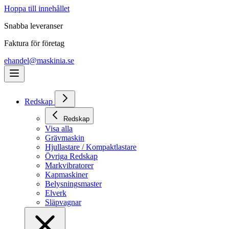
Hoppa till innehållet
Snabba leveranser
Faktura för företag
ehandel@maskinia.se
Redskap
Redskap
Visa alla
Grävmaskin
Hjullastare / Kompaktlastare
Övriga Redskap
Markvibratorer
Kapmaskiner
Belysningsmaster
Elverk
Släpvagnar