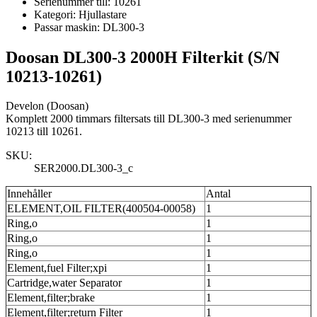
Serienummer till:
10261
Kategori:
Hjullastare
Passar maskin:
DL300-3
Doosan DL300-3 2000H Filterkit (S/N
10213-10261)
Develon (Doosan)
Komplett 2000 timmars filtersats till DL300-3 med serienummer
10213 till 10261.
SKU:
SER2000.DL300-3_c
Innehåller
Antal
ELEMENT,OIL FILTER(400504-00058)
1
Ring,o
1
Ring,o
1
Ring,o
1
Element,fuel Filter;xpi
1
Cartridge,water Separator
1
Element,filter;brake
1
Element,filter;return Filter
1