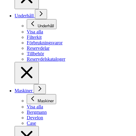
Underhåll
Underhåll
Visa alla
Filterkit
Förbrukningsvaror
Reservdelar
Tillbehör
Reservdelskataloger
Maskiner
Maskiner
Visa alla
Bergmann
Develon
Case