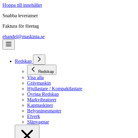
Hoppa till innehållet
Snabba leveranser
Faktura för företag
ehandel@maskinia.se
Redskap
Redskap
Visa alla
Grävmaskin
Hjullastare / Kompaktlastare
Övriga Redskap
Markvibratorer
Kapmaskiner
Belysningsmaster
Elverk
Släpvagnar