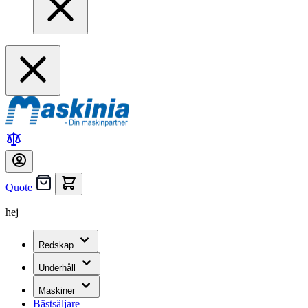
Quote
hej
Redskap
Underhåll
Maskiner
Bästsäljare