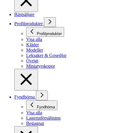
Bästsäljare
Profilprodukter
Profilprodukter
Visa alla
Kläder
Modeller
Leksaker & Gosedjur
Övrigt
Miniatyrskopor
Fyndhörna
Fyndhörna
Visa alla
Lagerutförsäljning
Begagnat