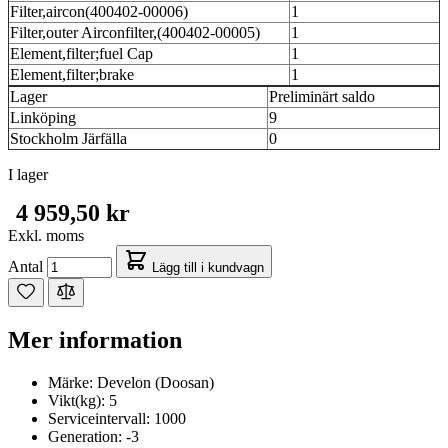
Filter,aircon(400402-00006)
1
Filter,outer Airconfilter,(400402-00005)
1
Element,filter;fuel Cap
1
Element,filter;brake
1
Lager
Preliminärt saldo
Linköping
9
Stockholm Järfälla
0
I lager
4 959,50 kr
Exkl. moms
Antal
Lägg till i kundvagn
Mer information
Märke:
Develon (Doosan)
Vikt(kg):
5
Serviceintervall:
1000
Generation:
-3