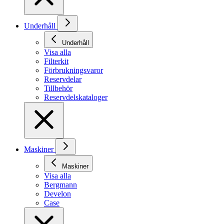
Underhåll
Underhåll
Visa alla
Filterkit
Förbrukningsvaror
Reservdelar
Tillbehör
Reservdelskataloger
Maskiner
Maskiner
Visa alla
Bergmann
Develon
Case