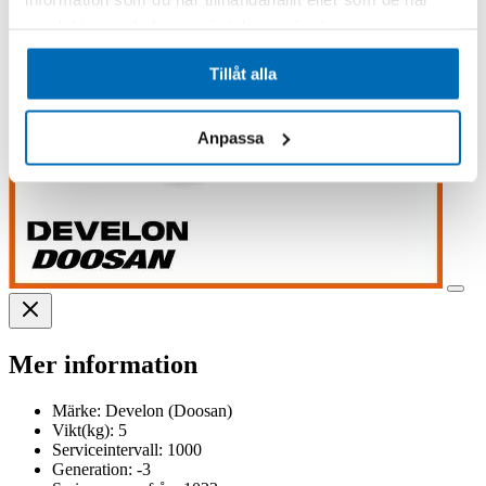
samlat in när du har använt deras tjänster.
Tillåt alla
Anpassa
Mer information
Märke:
Develon (Doosan)
Vikt(kg):
5
Serviceintervall:
1000
Generation:
-3