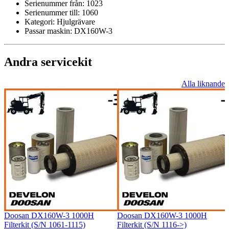
Serienummer från:
1023
Serienummer till:
1060
Kategori:
Hjulgrävare
Passar maskin:
DX160W-3
Andra servicekit
Alla liknande
Doosan DX160W-3 1000H
Doosan DX160W-3 1000H
Filterkit (S/N 1061-1115)
Filterkit (S/N 1116->)