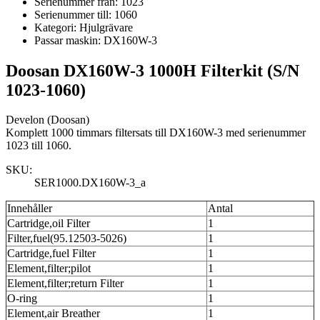
Serienummer från:
1023
Serienummer till:
1060
Kategori:
Hjulgrävare
Passar maskin:
DX160W-3
Doosan DX160W-3 1000H Filterkit (S/N
1023-1060)
Develon (Doosan)
Komplett 1000 timmars filtersats till DX160W-3 med serienummer
1023 till 1060.
SKU:
SER1000.DX160W-3_a
Innehåller
Antal
Cartridge,oil Filter
1
Filter,fuel(95.12503-5026)
1
Cartridge,fuel Filter
1
Element,filter;pilot
1
Element,filter;return Filter
1
O-ring
1
Element,air Breather
1