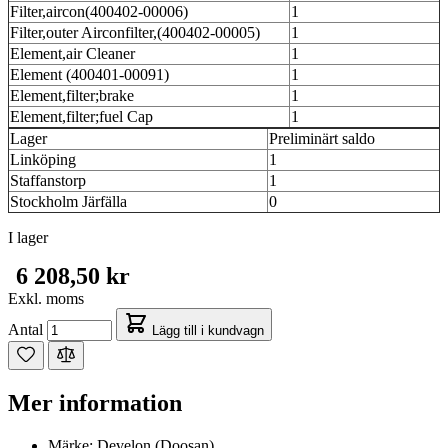
Filter,aircon(400402-00006)
1
Filter,outer Airconfilter,(400402-00005)
1
Element,air Cleaner
1
Element (400401-00091)
1
Element,filter;brake
1
Element,filter;fuel Cap
1
Lager
Preliminärt saldo
Linköping
1
Staffanstorp
1
Stockholm Järfälla
0
I lager
6 208,50 kr
Exkl. moms
Antal
Lägg till i kundvagn
Mer information
Märke:
Develon (Doosan)