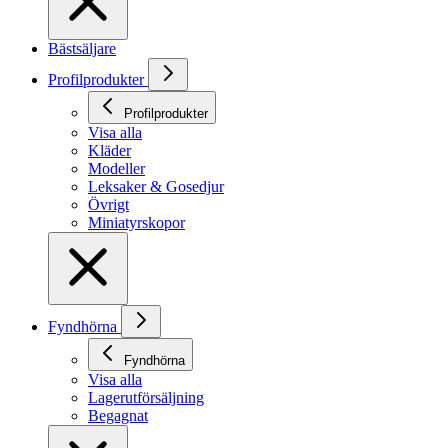
Bästsäljare
Profilprodukter
Profilprodukter
Visa alla
Kläder
Modeller
Leksaker & Gosedjur
Övrigt
Miniatyrskopor
Fyndhörna
Fyndhörna
Visa alla
Lagerutförsäljning
Begagnat