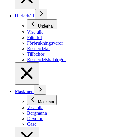
Underhåll
Underhåll
Visa alla
Filterkit
Förbrukningsvaror
Reservdelar
Tillbehör
Reservdelskataloger
Maskiner
Maskiner
Visa alla
Bergmann
Develon
Case