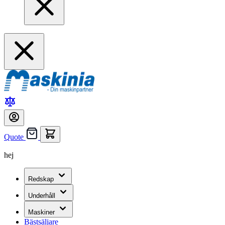
Quote
hej
Redskap
Underhåll
Maskiner
Bästsäljare