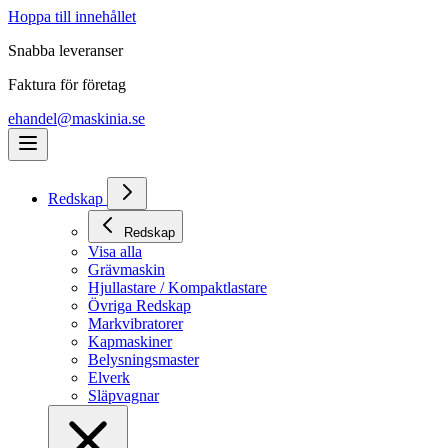
Hoppa till innehållet
Snabba leveranser
Faktura för företag
ehandel@maskinia.se
Redskap
Redskap
Visa alla
Grävmaskin
Hjullastare / Kompaktlastare
Övriga Redskap
Markvibratorer
Kapmaskiner
Belysningsmaster
Elverk
Släpvagnar