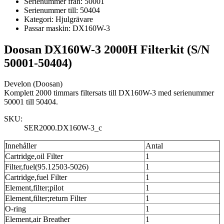
Serienummer från:
50001
Serienummer till:
50404
Kategori:
Hjulgrävare
Passar maskin:
DX160W-3
Doosan DX160W-3 2000H Filterkit (S/N
50001-50404)
Develon (Doosan)
Komplett 2000 timmars filtersats till DX160W-3 med serienummer
50001 till 50404.
SKU:
SER2000.DX160W-3_c
Innehåller
Antal
Cartridge,oil Filter
1
Filter,fuel(95.12503-5026)
1
Cartridge,fuel Filter
1
Element,filter;pilot
1
Element,filter;return Filter
1
O-ring
1
Element,air Breather
1