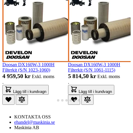
Doosan DX160W-3 1000H
Doosan DX160W-3 1000H
Filterkit (S/N 1023-1060)
Filterkit (S/N 1061-1115)
4 959,50 kr
5 814,50 kr
Exkl. moms
Exkl. moms
.
.
Lägg till i kundvagn
Lägg till i kundvagn
KONTAKTA OSS
ehandel@maskinia.se
Maskinia AB