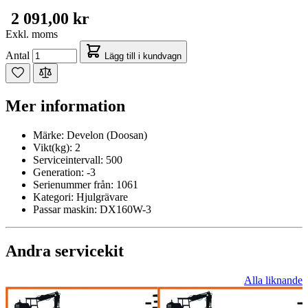
2 091,00 kr
Exkl. moms
Antal
Lägg till i kundvagn
Mer information
Märke:
Develon (Doosan)
Vikt(kg):
2
Serviceintervall:
500
Generation:
-3
Serienummer från:
1061
Kategori:
Hjulgrävare
Passar maskin:
DX160W-3
Andra servicekit
Alla liknande