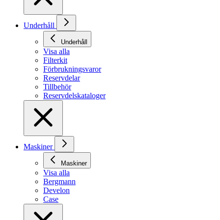
Underhåll
Underhåll
Visa alla
Filterkit
Förbrukningsvaror
Reservdelar
Tillbehör
Reservdelskataloger
Maskiner
Maskiner
Visa alla
Bergmann
Develon
Case