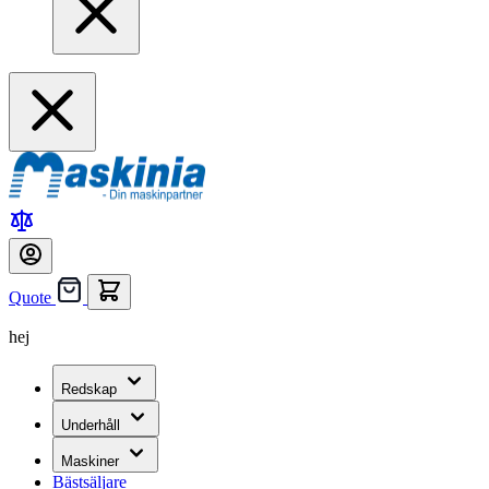
Quote
hej
Redskap
Underhåll
Maskiner
Bästsäljare