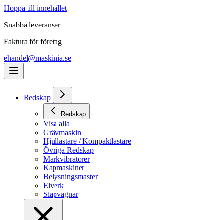
Hoppa till innehållet
Snabba leveranser
Faktura för företag
ehandel@maskinia.se
Redskap
Redskap
Visa alla
Grävmaskin
Hjullastare / Kompaktlastare
Övriga Redskap
Markvibratorer
Kapmaskiner
Belysningsmaster
Elverk
Släpvagnar