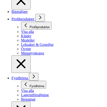
Bästsäljare
Profilprodukter
Profilprodukter
Visa alla
Kläder
Modeller
Leksaker & Gosedjur
Övrigt
Miniatyrskopor
Fyndhörna
Fyndhörna
Visa alla
Lagerutförsäljning
Begagnat