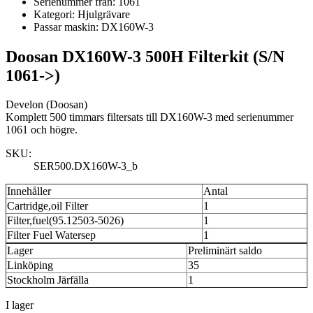
Serienummer från:
1061
Kategori:
Hjulgrävare
Passar maskin:
DX160W-3
Doosan DX160W-3 500H Filterkit (S/N
1061->)
Develon (Doosan)
Komplett 500 timmars filtersats till DX160W-3 med serienummer
1061 och högre.
SKU:
SER500.DX160W-3_b
Innehåller
Antal
Cartridge,oil Filter
1
Filter,fuel(95.12503-5026)
1
Filter Fuel Watersep
1
Lager
Preliminärt saldo
Linköping
35
Stockholm Järfälla
1
I lager