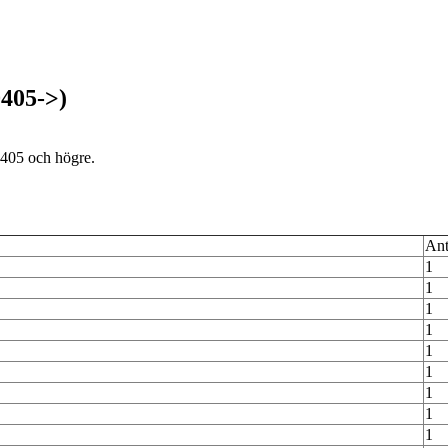
405->)
0405 och högre.
Ant
1
1
1
1
1
1
1
1
1