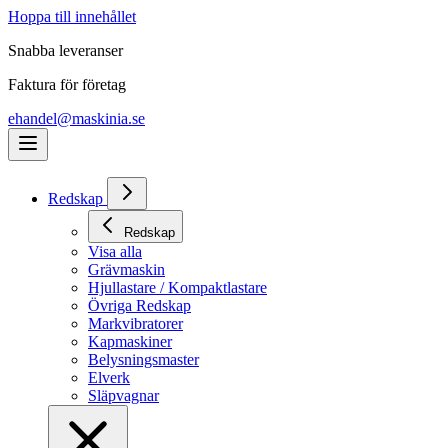
Hoppa till innehållet
Snabba leveranser
Faktura för företag
ehandel@maskinia.se
Redskap
Redskap
Visa alla
Grävmaskin
Hjullastare / Kompaktlastare
Övriga Redskap
Markvibratorer
Kapmaskiner
Belysningsmaster
Elverk
Släpvagnar