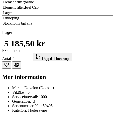
Element,filter;brake
Element,filter;fuel Cap
Lager
Linköping
Stockholm Järfälla
I lager
5 185,50 kr
Exkl. moms
Antal
Lägg till i kundvagn
Mer information
Märke:
Develon (Doosan)
Vikt(kg):
5
Serviceintervall:
1000
Generation:
-3
Serienummer från:
50405
Kategori:
Hjulgrävare