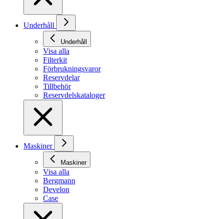
Underhåll
Underhåll
Visa alla
Filterkit
Förbrukningsvaror
Reservdelar
Tillbehör
Reservdelskataloger
Maskiner
Maskiner
Visa alla
Bergmann
Develon
Case