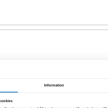
405->)
Information
cookies