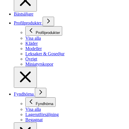
Bästsäljare
Profilprodukter
Profilprodukter
Visa alla
Kläder
Modeller
Leksaker & Gosedjur
Övrigt
Miniatyrskopor
Fyndhörna
Fyndhörna
Visa alla
Lagerutförsäljning
Begagnat