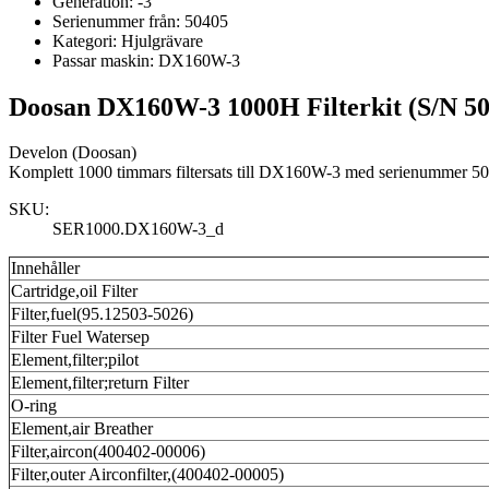
Generation:
-3
Serienummer från:
50405
Kategori:
Hjulgrävare
Passar maskin:
DX160W-3
Doosan DX160W-3 1000H Filterkit (S/N 50
Develon (Doosan)
Komplett 1000 timmars filtersats till DX160W-3 med serienummer 5
SKU:
SER1000.DX160W-3_d
Innehåller
Cartridge,oil Filter
Filter,fuel(95.12503-5026)
Filter Fuel Watersep
Element,filter;pilot
Element,filter;return Filter
O-ring
Element,air Breather
Filter,aircon(400402-00006)
Filter,outer Airconfilter,(400402-00005)