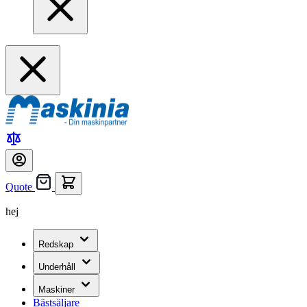
Quote
hej
Redskap
Underhåll
Maskiner
Bästsäljare